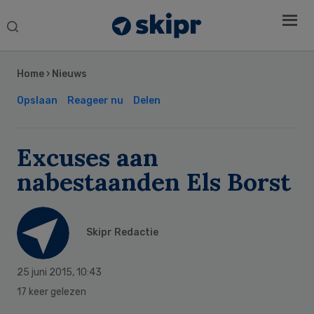
Search
this
Secondary
website
Sidebar
Home
›
Nieuws
Opslaan
Reageer nu
Delen
Excuses aan
nabestaanden Els Borst
Skipr Redactie
25 juni 2015
,
10:43
17 keer gelezen