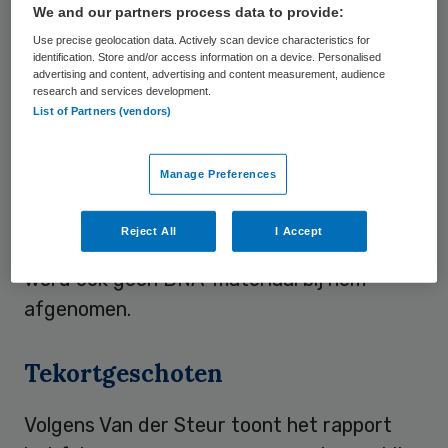
We and our partners process data to provide:
is door een DNA-spoor gebleken dat hij
Use precise geolocation data. Actively scan device characteristics for
mogelijk ook te maken heeft met de
identification. Store and/or access information on a device. Personalised
gewelddadige dood van Borst in februari
advertising and content, advertising and content measurement, audience
research and services development.
vorig jaar.
List of Partners (vendors)
Het OM heeft eerder laten weten dat Van
Manage Preferences
U. tegen de zin van het OM nooit is
behandeld voor waandenkbeelden. Hoewel
Reject All
I Accept
hij eerder in contact kwam met justitie,
werd ook geen DNA-materiaal bij hem
afgenomen.
Tekortgeschoten
Volgens Van der Steur toont het rapport