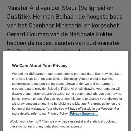
Minister Ard van der Steur (Veiligheid en
Justitie), Herman Bolhaar, de hoogste baas
van het Openbaar Ministerie, en korpschef
Gerard Bouman van de Nationale Politie
hebben de nabestaanden van oud-minister
Els Borst en de nabestaanden van de zus
van Bart van U., Loïs, hun
We Care About Your Privacy
verontschuldigingen en medeleven
We and our
889
partners store and access personal data, like browsing data
aangeboden. Ze reageerden hiermee op het
or unique identifiers, on your device. Selecting I Accept enables tracking
technologies to support the purposes shown under we and our partners
onderzoek van de commissie-Hoekstra.
process data to provide. Selecting Reject All or withdrawing your consent will
disable them. If trackers are disabled, some content and ads you see may not
be as relevant to you. You can resurface this menu to change your choices or
Bart van U. wordt verdacht van het doden
withdraw consent at any time by clicking the Manage Preferences link on the
van oud-minister Els Borst (81) en zijn eigen
bottom of the webpage. Your choices will have effect within our Website. For
more details, refer to our Privacy Policy.
Privacy Statement
zus. Van U. zit sinds 12 januari vast voor het
Would you rather not? Then we only place essential and statistical cookies,
doden van zijn zus in Rotterdam. Inmiddels
these do not record any data about you as a person