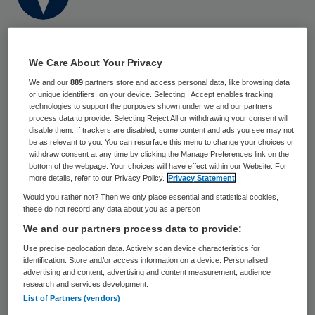
14 januari 2025
,
08:08
592 keer gelezen
We Care About Your Privacy
DoxyPEP moet niet worden gebruikt om
We and our
889
partners store and access personal data, like browsing data
or unique identifiers, on your device. Selecting I Accept enables tracking
soa’s te voorkomen, omdat de
technologies to support the purposes shown under we and our partners
process data to provide. Selecting Reject All or withdrawing your consent will
langetermijneffecten van het middel nog
disable them. If trackers are disabled, some content and ads you see may not
be as relevant to you. You can resurface this menu to change your choices or
onduidelijk zijn.
withdraw consent at any time by clicking the Manage Preferences link on the
bottom of the webpage. Your choices will have effect within our Website. For
more details, refer to our Privacy Policy.
Privacy Statement
Zo luidt het advies van een werkgroep van
Would you rather not? Then we only place essential and statistical cookies,
these do not record any data about you as a person
experts, meldt Soa Aids Nederland.
We and our partners process data to provide:
Use precise geolocation data. Actively scan device characteristics for
Antibioticaresistentie
identification. Store and/or access information on a device. Personalised
advertising and content, advertising and content measurement, audience
research and services development.
Het antibioticum doxycycline kan de kans
List of Partners (vendors)