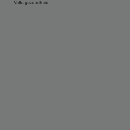
Volksgezondheid
Primary
Sidebar