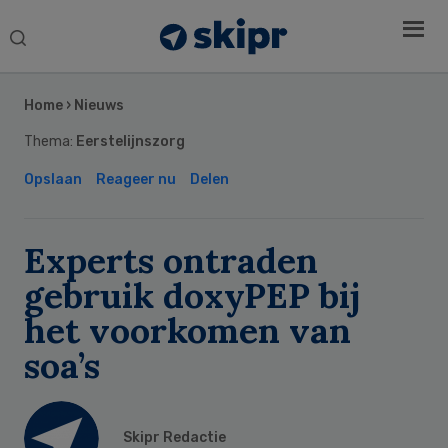
Search
this
Secondary
website
Sidebar
Home
›
Nieuws
Thema:
Eerstelijnszorg
Opslaan
Reageer nu
Delen
Experts ontraden
gebruik doxyPEP bij
het voorkomen van
soa’s
Skipr Redactie