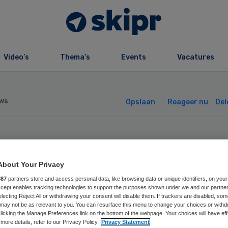
Video’s
Thema’s
Events
Vacatures
ws
Opslaan
Reageer nu
Del
ra geld voor
About Your Privacy
npak
887
partners store and access personal data, like browsing data or unique identifiers, on your
Accept enables tracking technologies to support the purposes shown under we and our partne
electing Reject All or withdrawing your consent will disable them. If trackers are disabled, so
ibioticaresistent
may not be as relevant to you. You can resurface this menu to change your choices or withd
licking the Manage Preferences link on the bottom of the webpage. Your choices will have eff
more details, refer to our Privacy Policy.
Privacy Statement