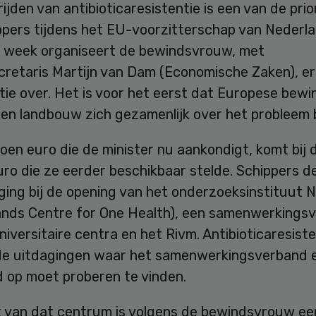
ijden van antibioticaresistentie is een van de prio
ppers tijdens het EU-voorzitterschap van Nederla
 week organiseert de bewindsvrouw, met
cretaris Martijn van Dam (Economische Zaken), er
ie over. Het is voor het eerst dat Europese bewi
 en landbouw zich gezamenlijk over het probleem 
joen euro die de minister nu aankondigt, komt bij 
uro die ze eerder beschikbaar stelde. Schippers d
ging bij de opening van het onderzoeksinstituut
ands Centre for One Health), een samenwerkings
universitaire centra en het Rivm. Antibioticaresiste
de uitdagingen waar het samenwerkingsverband 
 op moet proberen te vinden.
 van dat centrum is volgens de bewindsvrouw ee