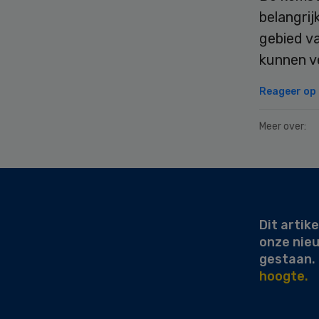
belangrij
gebied v
kunnen v
Reageer op d
Meer over:
Secondary
Sidebar
Dit artike
onze nie
gestaan.
hoogte.