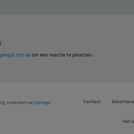
s
gelogd zijn op
om een reactie te plaatsen.
Contact
Advertere
ing
, onderdeel van
Springer
Het l