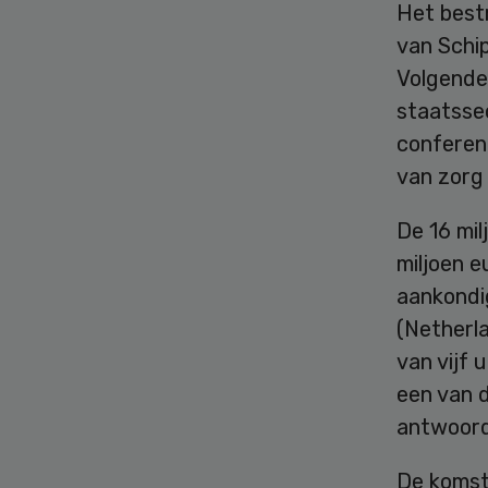
Het bestr
van Schi
Volgende
staatsse
conferent
van zorg
De 16 mil
miljoen e
aankondi
(Netherl
van vijf 
een van 
antwoord
De komst