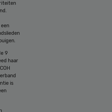
riteiten
nd.
 een
ndslieden
buigen.
de 9
eed haar
 NCOH
verband
ntie is
een
n