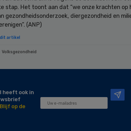
ke stap. Het toont aan dat “we onze krachten op 
an gezondheidsonderzoek, diergezondheid en mili
erenigen”. (ANP)
it artikel
Volksgezondheid
l heeft ook in
uwsbrief
Blijf op de