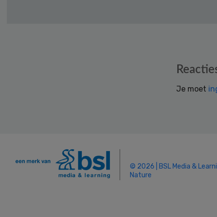
Reader
Reactie
Interactions
Je moet
in
© 2026 | BSL Media & Learn
Nature