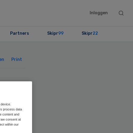
Searc
Inloggen
this
websit
Partners
Skipr
99
Skipr
22
Primary
Sidebar
en
Print
 device.
rs process data
me content and
ie
raw consent at
ect within our