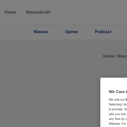
Home
Nieuwsbrief
Nieuws
Opinie
Podcast
Home
›
Nieu
Ext
We Care 
aa
We and our
Selecting I 
to provide. S
ant
ads you see 
any time by c
Website. For 