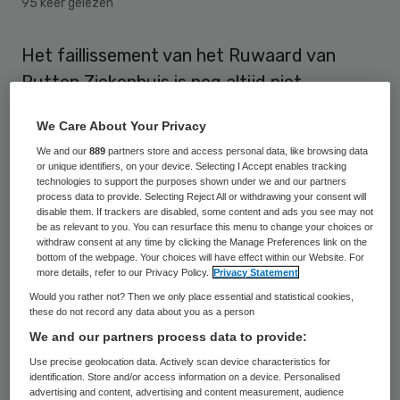
95 keer gelezen
Het faillissement van het Ruwaard van
Putten Ziekenhuis is nog altijd niet
afgewikkeld. Op 22 mei staan de
We Care About Your Privacy
specialisten en curatoren voor de rechter.
We and our
889
partners store and access personal data, like browsing data
Die moet gaan bepalen hoeveel geld de
or unique identifiers, on your device. Selecting I Accept enables tracking
technologies to support the purposes shown under we and our partners
specialisten nog van het ziekenhuis krijgen.
process data to provide. Selecting Reject All or withdrawing your consent will
disable them. If trackers are disabled, some content and ads you see may not
be as relevant to you. You can resurface this menu to change your choices or
Dat meldt het AD op 17 mei.
Het Ruwaard
withdraw consent at any time by clicking the Manage Preferences link on the
van Putten Ziekenhuis ging in 2013 failliet
.
bottom of the webpage. Your choices will have effect within our Website. For
more details, refer to our Privacy Policy.
Privacy Statement
Drie ziekenhuizen uit de regio zorgden voor
Would you rather not? Then we only place essential and statistical cookies,
de doorstart onder de uiteindelijke naam
these do not record any data about you as a person
We and our partners process data to provide:
Spijkenisse MC. Veel specialisten gingen
Use precise geolocation data. Actively scan device characteristics for
daar werken.
identification. Store and/or access information on a device. Personalised
advertising and content, advertising and content measurement, audience