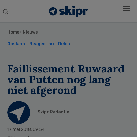
Search
this
Secondary
website
Sidebar
Home
›
Nieuws
Opslaan
Reageer nu
Delen
Faillissement Ruwaard
van Putten nog lang
niet afgerond
Skipr Redactie
17 mei 2018
,
09:54