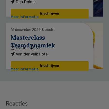
Den Dolder
Inschrijven
Meer informatie
16 december 2025, Utrecht
Masterclass
Teamdynamiek
09:00 - 16:30
Van der Valk Hotel
Inschrijven
Meer informatie
Reader
Reacties
Interactions