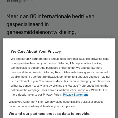
14 keer gelezen
Meer dan 80 internationale bedrijven
gespecialiseerd in
geneesmiddelenontwikkeling,
biotechnologie en diagnostica en een aantal
industriële brancheorganisaties hebben de
We Care About Your Privacy
handen ineen geslagen om
We and our
887
partners store and access personal data, like browsing data
geneesmiddelenresistentie terug te
or unique identifiers, on your device. Selecting I Accept enables tracking
technologies to support the purposes shown under we and our partners
dringen. Tijdens het World Economic Forum
process data to provide. Selecting Reject All or withdrawing your consent will
disable them. If trackers are disabled, some content and ads you see may not
in Davos in Zwitserland presenteerden ze
be as relevant to you. You can resurface this menu to change your choices or
withdraw consent at any time by clicking the Manage Preferences link on the
op 21 januari een verklaring.
bottom of the webpage. Your choices will have effect within our Website. For
more details, refer to our Privacy Policy.
Privacy Statement
De ondertekenaars doen een oproep aan
Would you rather not? Then we only place essential and statistical cookies,
these do not record any data about you as a person
overheden en bedrijfsleven om samen op te
We and our partners process data to provide:
trekken in de strijd tegen geneesmiddelen-