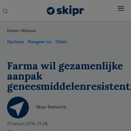
Search
this
Secondary
website
Sidebar
Home
›
Nieuws
Opslaan
Reageer nu
Delen
Farma wil gezamenlijke
aanpak
geneesmiddelenresistent
Skipr Redactie
21 januari 2016
,
13:28