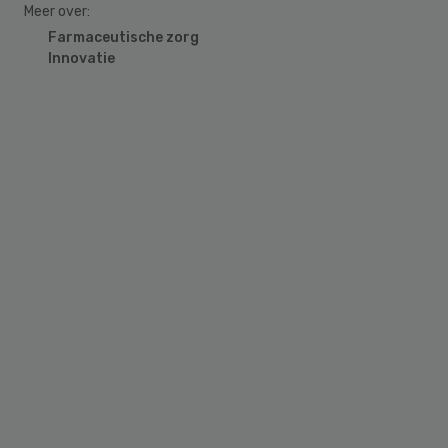
Meer over:
Farmaceutische zorg
Innovatie
Primary
Sidebar