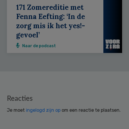
171 Zomereditie met
Fenna Eefting: ‘In de
zorg mis ik het yes!-
gevoel’
Naar de podcast
Reader
Reacties
Interactions
Je moet
ingelogd zijn op
om een reactie te plaatsen.