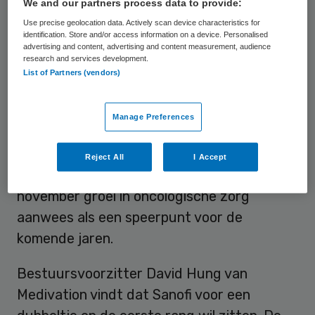
We and our partners process data to provide:
geruchten over een overname de kop
Use precise geolocation data. Actively scan device characteristics for
opstaken.
identification. Store and/or access information on a device. Personalised
advertising and content, advertising and content measurement, audience
research and services development.
Medivation heeft een middel tegen
List of Partners (vendors)
prostaatkanker op de markt en twee
andere kankermedicijnen in ontwikkeling.
Manage Preferences
Daarmee sluit het productaanbod van het
Amerikaanse bedrijf goed aan bij de
Reject All
I Accept
toekomstplannen van Sanofi, dat in
november groei in oncologische zorg
aanwees als een speerpunt voor de
komende jaren.
Bestuursvoorzitter David Hung van
Medivation vindt dat Sanofi voor een