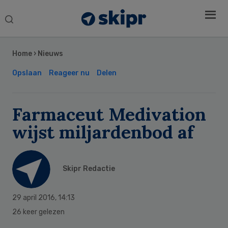
Search
this
Secondary
website
Sidebar
Home
›
Nieuws
Opslaan
Reageer nu
Delen
Farmaceut Medivation
wijst miljardenbod af
Skipr Redactie
29 april 2016
,
14:13
26 keer gelezen