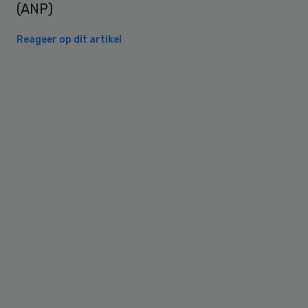
(ANP)
Reageer op dit artikel
Primary
Sidebar