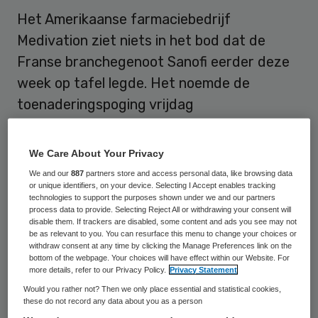
Het Amerikaanse farmaciebedrijf
Medivation ziet niets in het bod dat de
Franse branchegenoot Sanofi eerder deze
week op tafel legde. Het noemde de
toenaderingspoging vrijdag
“opportunistisch” en acht een overname
niet in het belang van de eigen
We Care About Your Privacy
aandeelhouders.
We and our
887
partners store and access personal data, like browsing data
or unique identifiers, on your device. Selecting I Accept enables tracking
technologies to support the purposes shown under we and our partners
Sanofi wil Medivation overnemen voor 9,3
process data to provide. Selecting Reject All or withdrawing your consent will
miljard dollar (8,2 miljard euro). Dat is ruim
disable them. If trackers are disabled, some content and ads you see may not
be as relevant to you. You can resurface this menu to change your choices or
de helft meer dan het in San Francisco
withdraw consent at any time by clicking the Manage Preferences link on the
bottom of the webpage. Your choices will have effect within our Website. For
gevestigde Medivation gemiddeld op de
more details, refer to our Privacy Policy.
Privacy Statement
beurs waard was in de twee maanden
Would you rather not? Then we only place essential and statistical cookies,
these do not record any data about you as a person
voordat eind maart voor het eerst