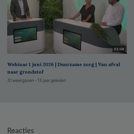
32:08
Webinar 1 juni 2026 | Duurzame zorg | Van afval
naar grondstof
31 weergaven
· 13 jaar geleden
Reader
Reacties