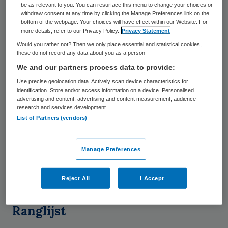
be as relevant to you. You can resurface this menu to change your choices or
de index doen 17 van de 20 grootste
withdraw consent at any time by clicking the Manage Preferences link on the
bottom of the webpage. Your choices will have effect within our Website. For
farmaceutische bedrijven nu meer voor
more details, refer to our Privacy Policy.
Privacy Statement
ontwikkelingslanden dan enkele jaren
Would you rather not? Then we only place essential and statistical cookies,
these do not record any data about you as a person
geleden.
We and our partners process data to provide:
Use precise geolocation data. Actively scan device characteristics for
De onderzoekers nemen onder meer de prijs
identification. Store and/or access information on a device. Personalised
advertising and content, advertising and content measurement, audience
van de medicijnen onder de loep en kijken zij
research and services development.
naar wat een farmaceut investeert in
List of Partners (vendors)
onderzoek naar geneesmiddelen tegen
ziekten die alleen in de armste landen
Manage Preferences
voorkomen. De index is een initiatief van de
Nederlander Wim Leereveld.
Reject All
I Accept
Ranglijst