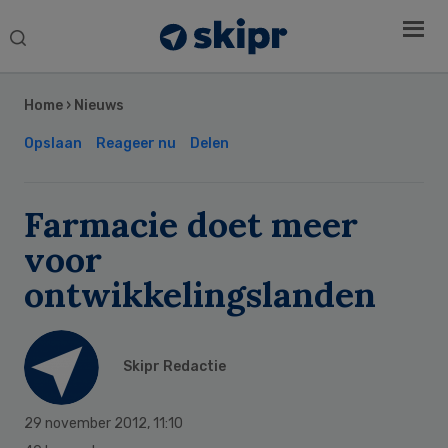
Search
this
Secondary
website
Sidebar
Home
›
Nieuws
Opslaan
Reageer nu
Delen
Farmacie doet meer
voor
ontwikkelingslanden
Skipr Redactie
29 november 2012
,
11:10