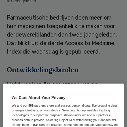
40 keer gelezen
Farmaceutische bedrijven doen meer om
hun medicijnen toegankelijk te maken voor
derdewereldlanden dan twee jaar geleden.
Dat blijkt uit de derde Access to Medicine
Index die woensdag is gepubliceerd.
Ontwikkelingslanden
Het tweejaarlijks onderzoek van de
stichting
Access to Medicine
brengt in
We Care About Your Privacy
kaart hoeverre de grote
We and our
889
partners store and access personal data, like browsing data
medicijnfabrikanten zich de toegang tot
or unique identifiers, on your device. Selecting I Accept enables tracking
technologies to support the purposes shown under we and our partners
geneesmiddelen en gezondheidszorg te
process data to provide. Selecting Reject All or withdrawing your consent will
disable them. If trackers are disabled, some content and ads you see may not
vergroten in ontwikkelingslanden. Volgens