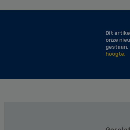
Secondary
Sidebar
Dit artike
onze nie
gestaan.
hoogte.
Gerela