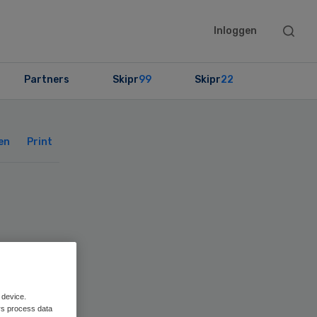
Searc
Inloggen
this
websit
Partners
Skipr
99
Skipr
22
Primary
Sidebar
en
Print
 device.
rs process data