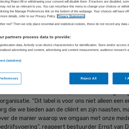
electing Reject All or withdrawing your consent will disable them. If trackers are disabled, so
may not be as relevant to you. You can resurface this menu to change your choices or withd
licking the Manage Preferences link on the bottom of the webpage. Your choices will have eff
more details, refer to our Privacy Policy.
Privacy Statement
Skipr Redactie
16 oktober 2014
,
09:41
39 keer gelezen
her not? Then we only place essential and statistical cookies, these do not record any data
r partners process data to provide:
ieder Fatima Zorg heeft het Planetree-label toe
eolocation data. Actively scan device characteristics for identification. Store and/or access 
onalised advertising and content, advertising and content measurement, audience research 
. De Nederlandse instelling is daarmee wereldwij
.
anbieder van gehandicaptenzorg die het label voo
ners (vendors)
chte zorg ontvangt.
references
Reject All
I 
etree zorgmodel
kenmerkt zich door een combinat
rin de mens centraal staat, een helende omgevin
rganisatie. “Dit label is voor ons niet alleen een 
rg die we bieden aan de cliënt en zijn naasten, m
 over de manier waarop we omgaan met onze med
bedrijfsvoering”, reageert bestuurder Ernst van 