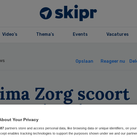
Video’s
Thema’s
Events
Vacatures
ws
Opslaan
Reageer nu
Del
tima Zorg scoort
ernationale
imeur
About Your Privacy
887
partners store and access personal data, like browsing data or unique identifiers, on your
Accept enables tracking technologies to support the purposes shown under we and our partne