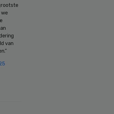
grootste
e we
de
aan
ndering
ld van
en.”
25