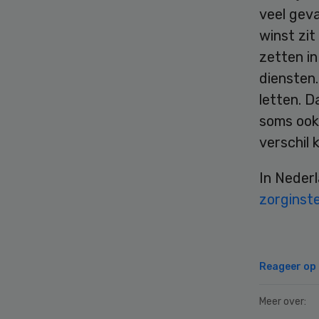
veel geva
winst zit
zetten i
diensten.
letten. D
soms ook 
verschil 
In Nederl
zorginste
Reageer op d
Meer over: