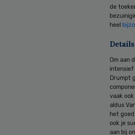
de toeken
bezuinigi
heel
bijz
Details
Om aan d
intensief
Drumpt g
componen
vaak ook 
aldus Van
het goed 
ook je su
aan bij o