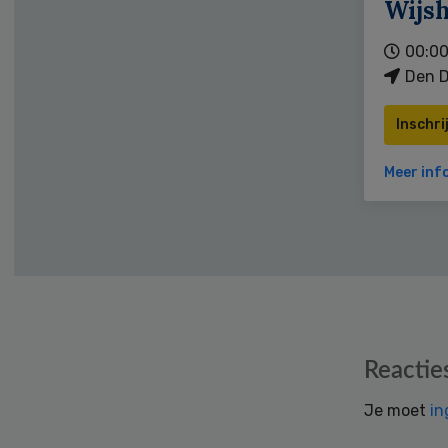
Wijs
00:00
Den D
Inschri
Meer inf
Reader
Reactie
Interactions
Je moet
in