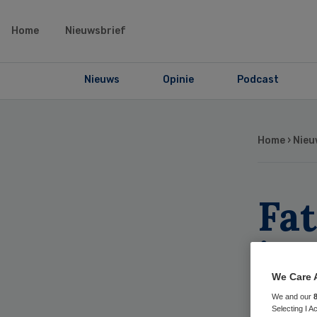
Home
Nieuwsbrief
Nieuws
Opinie
Podcast
Home
›
Nieu
Fa
int
pr
We Care 
We and our
Selecting I 