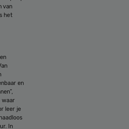
n van
s het
een
Van
n
enbaar en
nen”,
n waar
 leer je
 naadloos
ur. In