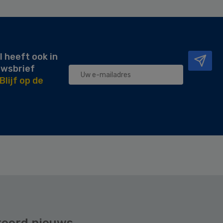
l heeft ook in
uwsbrief
Blijf op de
teerd nieuws