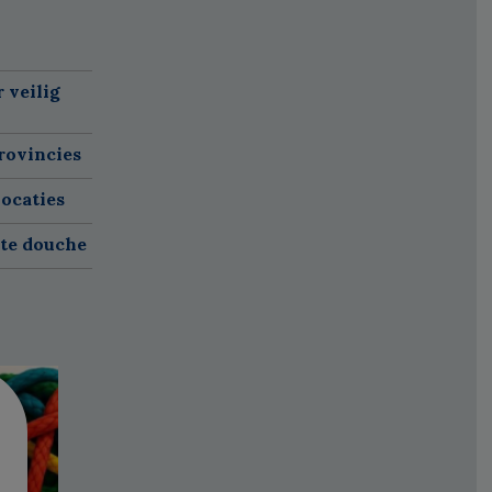
 veilig
rovincies
ocaties
ete douche