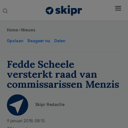
Search
this
Secondary
website
Sidebar
Home
›
Nieuws
Opslaan
Reageer nu
Delen
Fedde Scheele
versterkt raad van
commissarissen Menzis
Skipr Redactie
9 januari 2018
,
08:15