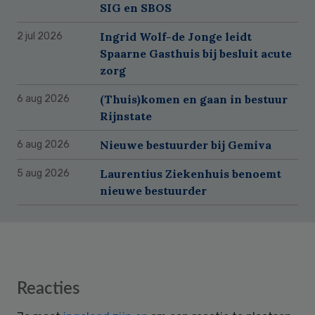
SIG en SBOS
Ingrid Wolf-de Jonge leidt
2 jul 2026
Spaarne Gasthuis bij besluit acute
zorg
(Thuis)komen en gaan in bestuur
6 aug 2026
Rijnstate
Nieuwe bestuurder bij Gemiva
6 aug 2026
Laurentius Ziekenhuis benoemt
5 aug 2026
nieuwe bestuurder
Reader
Reacties
Interactions