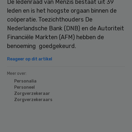
De ledenraad van Menzis bestaat uit 39
leden en is het hoogste orgaan binnen de
coöperatie. Toezichthouders De
Nederlandsche Bank (DNB) en de Autoriteit
Financiële Markten (AFM) hebben de
benoeming goedgekeurd.
Reageer op dit artikel
Meer over:
Personalia
Personeel
Zorgverzekeraar
Zorgverzekeraars
Primary
Sidebar