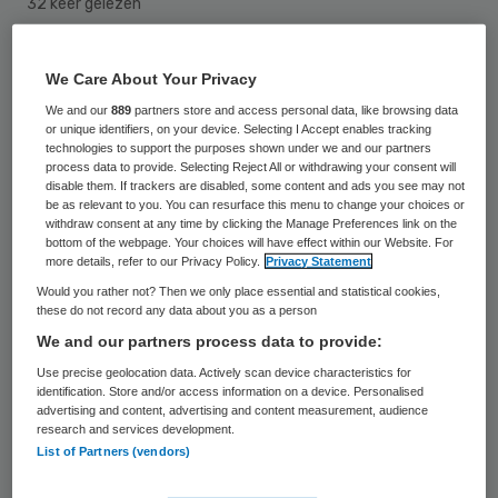
32 keer gelezen
De ledenraad van Menzis heeft Fedde
We Care About Your Privacy
Scheele benoemd als lid van de raad van
We and our
889
partners store and access personal data, like browsing data
or unique identifiers, on your device. Selecting I Accept enables tracking
commissarissen van de verzekeraar. Hij
technologies to support the purposes shown under we and our partners
volgt hiermee Rein Zwierstra op, wiens
process data to provide. Selecting Reject All or withdrawing your consent will
disable them. If trackers are disabled, some content and ads you see may not
zittingstermijn als commissaris op 1 januari
be as relevant to you. You can resurface this menu to change your choices or
withdraw consent at any time by clicking the Manage Preferences link on the
2018 is afgelopen.
bottom of the webpage. Your choices will have effect within our Website. For
more details, refer to our Privacy Policy.
Privacy Statement
Scheele is hoogleraar Innovatie zorg en
Would you rather not? Then we only place essential and statistical cookies,
these do not record any data about you as a person
onderwijs aan het VUmc en daarnaast
We and our partners process data to provide:
onder meer voorzitter van het College
Use precise geolocation data. Actively scan device characteristics for
Geneeskundige Specialismen en voorzitter
identification. Store and/or access information on a device. Personalised
advertising and content, advertising and content measurement, audience
van de Nederlandse Vereniging van Medisch
research and services development.
List of Partners (vendors)
Onderwijs.