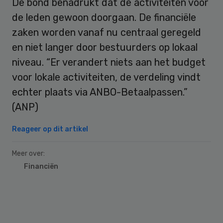
De bond benadrukt dat de activiteiten voor
de leden gewoon doorgaan. De financiële
zaken worden vanaf nu centraal geregeld
en niet langer door bestuurders op lokaal
niveau. “Er verandert niets aan het budget
voor lokale activiteiten, de verdeling vindt
echter plaats via ANBO-Betaalpassen.”
(ANP)
Reageer op dit artikel
Meer over:
Financiën
Primary
Sidebar