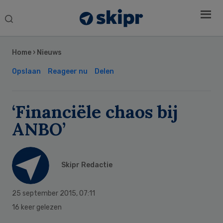
Search
this
Secondary
website
Sidebar
Home
›
Nieuws
Opslaan
Reageer nu
Delen
‘Financiële chaos bij
ANBO’
Skipr Redactie
25 september 2015
,
07:11
16 keer gelezen