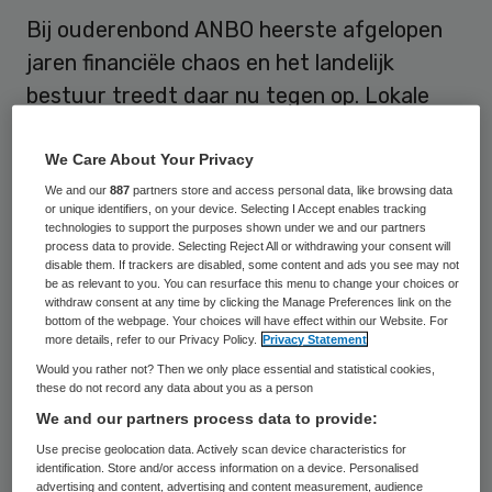
Bij ouderenbond ANBO heerste afgelopen
jaren financiële chaos en het landelijk
bestuur treedt daar nu tegen op. Lokale
bestuurders namen het de afgelopen jaren
niet altijd even nauw met financiële interne
We Care About Your Privacy
verantwoording en geld is verdwenen, zegt
We and our
887
partners store and access personal data, like browsing data
or unique identifiers, on your device. Selecting I Accept enables tracking
directeur Liane den Haan vrijdag in een
technologies to support the purposes shown under we and our partners
process data to provide. Selecting Reject All or withdrawing your consent will
interview met het Algemeen Dagblad. De
disable them. If trackers are disabled, some content and ads you see may not
be as relevant to you. You can resurface this menu to change your choices or
top van de bond heeft alle rekeningen van
withdraw consent at any time by clicking the Manage Preferences link on the
lokale afdelingen geblokkeerd.
bottom of the webpage. Your choices will have effect within our Website. For
more details, refer to our Privacy Policy.
Privacy Statement
Would you rather not? Then we only place essential and statistical cookies,
“Het liep de spuigaten uit. We troffen
these do not record any data about you as a person
onbekende verenigingen of stichtingen aan.
We and our partners process data to provide:
We kregen door dat een penningmeester
Use precise geolocation data. Actively scan device characteristics for
identification. Store and/or access information on a device. Personalised
30.000 euro had weggesluisd. Nooit meer
advertising and content, advertising and content measurement, audience