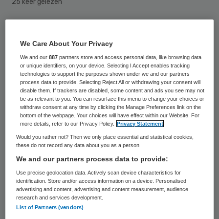
25 keer gelezen
De belastingdienst gaat dit najaar
tweehonderd extra boekenonderzoeken
We Care About Your Privacy
uitvoeren bij Algemeen Nut Beogende
We and our
887
partners store and access personal data, like browsing data
or unique identifiers, on your device. Selecting I Accept enables tracking
Instellingen (ANBI’s) en voormalige ANBI’s.
technologies to support the purposes shown under we and our partners
process data to provide. Selecting Reject All or withdrawing your consent will
Dat heeft de fiscus onlangs aangekondigd.
disable them. If trackers are disabled, some content and ads you see may not
be as relevant to you. You can resurface this menu to change your choices or
Het gaat om een breder onderzoek dan het
withdraw consent at any time by clicking the Manage Preferences link on the
controleren van de ANBI-status en de
bottom of the webpage. Your choices will have effect within our Website. For
more details, refer to our Privacy Policy.
Privacy Statement
informatieplicht.
Would you rather not? Then we only place essential and statistical cookies,
these do not record any data about you as a person
De belastingdienst stelt in zijn rapportage
We and our partners process data to provide:
vast dat ANBI’s niet tot nauwelijks als
Use precise geolocation data. Actively scan device characteristics for
identification. Store and/or access information on a device. Personalised
belastingplichtige in beeld zijn. Vandaar dat
advertising and content, advertising and content measurement, audience
research and services development.
zij op het gebied van de fiscale
List of Partners (vendors)
verplichtingen geen vanzelfsprekend