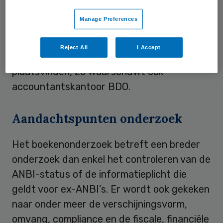
onderwerp van toezicht zijn. De fiscus is
Manage Preferences
van mening dat zij het toezicht te beperkt
vindt en om deze reden laat de fiscus dit
Reject All
I Accept
najaar meerdere boekenonderzoeken
plaatsvinden, zo waarschuwt ook
accountantskantoor BDO.
Aandachtspunten onderzoek
Het boekenonderzoek betreft een breder
onderzoek dan enkel het controleren van de
ANBI-status of de informatieplicht die
geldt voor ex-ANBI’s. Er wordt ook gekeken
naar onder meer de verschijningsvorm,
omvang, compliance en de fiscale, financiële