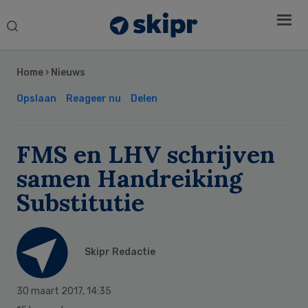
Search
this
Secondary
website
Sidebar
Home
›
Nieuws
Opslaan
Reageer nu
Delen
FMS en LHV schrijven
samen Handreiking
Substitutie
Skipr Redactie
30 maart 2017
,
14:35