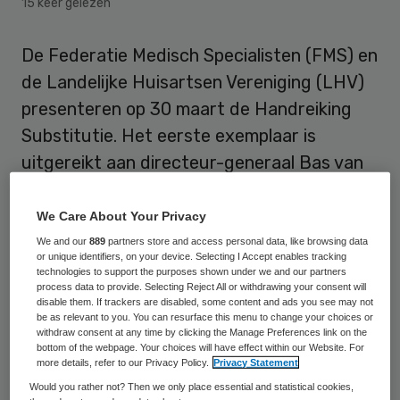
15 keer gelezen
De Federatie Medisch Specialisten (FMS) en
de Landelijke Huisartsen Vereniging (LHV)
presenteren op 30 maart de Handreiking
Substitutie. Het eerste exemplaar is
uitgereikt aan directeur-generaal Bas van
den Dungen van het ministerie van VWS.
We Care About Your Privacy
Dat meldt de FMS op haar website
. In het
We and our
889
partners store and access personal data, like browsing data
document staan de voorwaarden
or unique identifiers, on your device. Selecting I Accept enables tracking
technologies to support the purposes shown under we and our partners
beschreven voor samenwerking om de zorg
process data to provide. Selecting Reject All or withdrawing your consent will
disable them. If trackers are disabled, some content and ads you see may not
zo dicht mogelijk bij de patiënt te verlenen.
be as relevant to you. You can resurface this menu to change your choices or
withdraw consent at any time by clicking the Manage Preferences link on the
De belangrijkste randvoorwaarden zijn
bottom of the webpage. Your choices will have effect within our Website. For
investeringen, bijvoorbeeld in huisvesting
more details, refer to our Privacy Policy.
Privacy Statement
Would you rather not? Then we only place essential and statistical cookies,
en opleidingsplaatsen, én ICT-systemen die