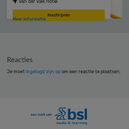
Van der Valk Hotel
Inschrijven
Meer informatie
Reader
Reacties
Interactions
Je moet
ingelogd zijn op
om een reactie te plaatsen.