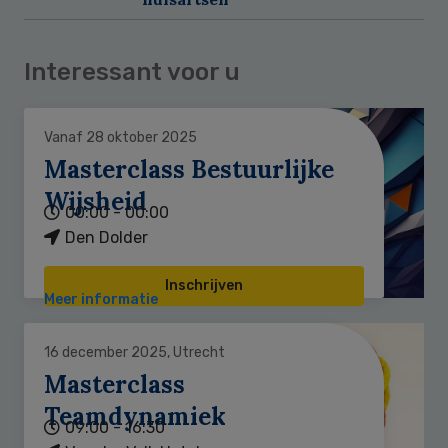
Interessant voor u
Vanaf 28 oktober 2025
Masterclass Bestuurlijke
Wijsheid
00:00 - 00:00
Den Dolder
Inschrijven
Meer informatie
16 december 2025, Utrecht
Masterclass
Teamdynamiek
09:00 - 16:30