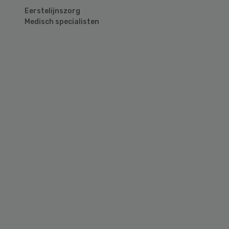
Eerstelijnszorg
Medisch specialisten
Primary
Sidebar