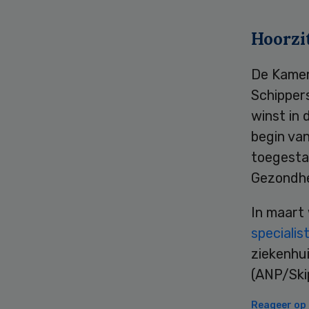
Hoorzi
De Kamer 
Schippers
winst in 
begin van
toegestaa
Gezondhei
In maart
specialis
ziekenhui
(ANP/Ski
Reageer op d