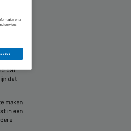
information on a
and services
t plan
Accept
 mogelijk
ld dat
ijn dat
 te maken
st in een
rdere