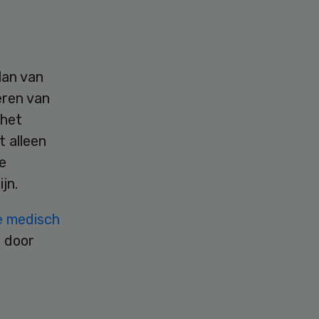
lan van
eren van
 het
t alleen
e
jn.
e medisch
g door