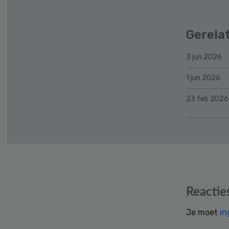
Gerela
3 jun 2026
1 jun 2026
23 feb 2026
Reader
Reactie
Interactions
Je moet
in