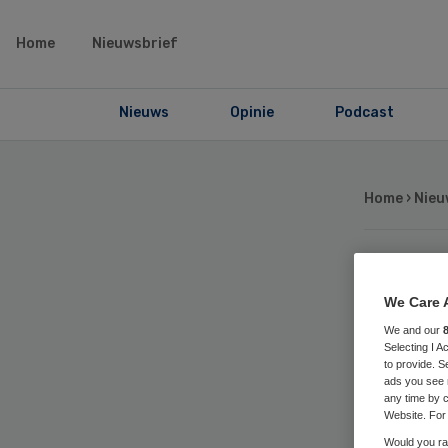
Home
Nieuwsbrief
Nieuws
Opinie
Podcast
Home
›
Nieu
FNV
We Care 
We and our
wi
Selecting I 
to provide. S
ads you see 
zi
any time by c
Website. For 
Would you rat