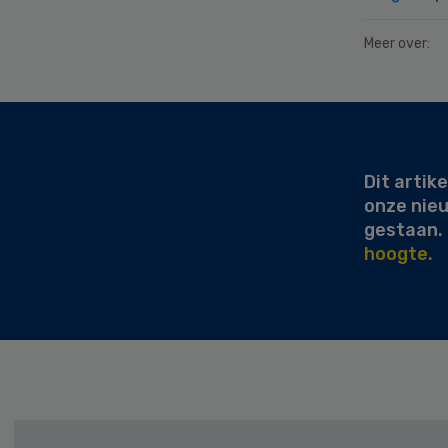
Meer over:
Secondary
Sidebar
Dit artike
onze nie
gestaan.
hoogte.