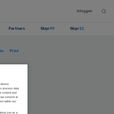
Searc
Inloggen
this
websit
Partners
Skipr
99
Skipr
22
Primary
Sidebar
en
Print
ij
 device.
rs process data
me content and
raw consent at
ect within our
 about you as a