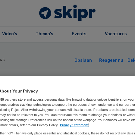
Video’s
Thema’s
Events
Vacatures
ws
Opslaan
Reageer nu
Del
: grote risico’s b
About Your Privacy
889
partners store and access personal data, like browsing data or unique identifiers, on your
nstuitkering
Accept enables tracking technologies to support the purposes shown under we and our partne
electing Reject All or withdrawing your consent will disable them. If trackers are disabled, so
may not be as relevant to you. You can resurface this menu to change your choices or withd
ekenhuis
licking the Manage Preferences link on the bottom of the webpage. Your choices will have eff
more details, refer to our Privacy Policy.
Privacy Statement
her not? Then we only place essential and statistical cookies, these do not record any data