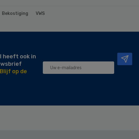
Bekostiging
VWS
l heeft ook in
uwsbrief
Blijf op de