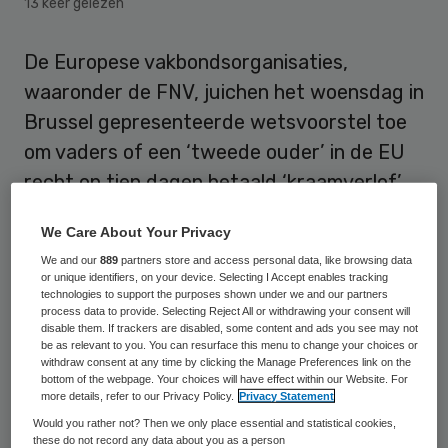
13 keer gelezen
De Europese vakbondsorganisaties,
waaronder de FNV, juichen het woensdag in
Brussel gepresenteerde wetsvoorstel toe
om vaders of een ‘tweede ouder’ in de EU
recht op tien dagen betaald ‘kraamverlof’
te geven. De werkgevers zijn daarentegen
We Care About Your Privacy
woedend over het initiatief van de
We and our
889
partners store and access personal data, like browsing data
Europese Commissie om dit verlof te
or unique identifiers, on your device. Selecting I Accept enables tracking
technologies to support the purposes shown under we and our partners
verbeteren.
process data to provide. Selecting Reject All or withdrawing your consent will
disable them. If trackers are disabled, some content and ads you see may not
be as relevant to you. You can resurface this menu to change your choices or
FNV-vicevoorzitter Catelene Passchier: “Wij
withdraw consent at any time by clicking the Manage Preferences link on the
vinden dat het nieuwe kabinet deze norm
bottom of the webpage. Your choices will have effect within our Website. For
more details, refer to our Privacy Policy.
Privacy Statement
bij de formatie moet meenemen. Nederland
Would you rather not? Then we only place essential and statistical cookies,
bungelt nu ongeveer onderaan in Europa
these do not record any data about you as a person