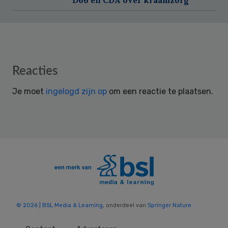
Reader
Reacties
Interactions
Je moet
ingelogd zijn op
om een reactie te plaatsen.
© 2026 | BSL Media & Learning
, onderdeel van
Springer Nature