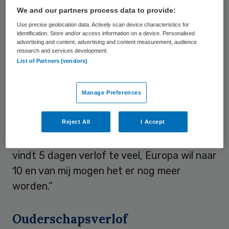
We and our partners process data to provide:
met vaderschapsverlof.”
Use precise geolocation data. Actively scan device characteristics for
identification. Store and/or access information on a device. Personalised
Nu heeft een werknemer in Nederland na
advertising and content, advertising and content measurement, audience
de bevalling van zijn of haar partner recht
research and services development.
List of Partners (vendors)
op twee dagen betaald vaderschaps- of
partnerverlof. Ook heeft een werknemer
Manage Preferences
recht op drie dagen ouderschapsverlof.
Demissionair minister Lodewijk Asscher
Reject All
I Accept
(Sociale Zaken) twitterde als reactie: “VVD
vindt 5 dagen verlof te veel, Europa wil naar
10 en van mij mogen het er nog meer
worden.”
Ouderschapsverlof