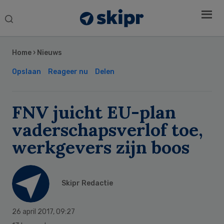
Search
this
Secondary
website
Sidebar
Home
›
Nieuws
Opslaan
Reageer nu
Delen
FNV juicht EU-plan
vaderschapsverlof toe,
werkgevers zijn boos
Skipr Redactie
26 april 2017
,
09:27