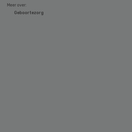
Meer over:
Geboortezorg
Primary
Sidebar