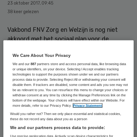
23 oktober 2017
,
09:45
38 keer gelezen
Vakbond FNV Zorg en Welzijn is nog niet
akkoord met het sociaal plan voor de
reorganisatie bij zorgspectrum Het Zand in
We Care About Your Privacy
Zwolle. De drie andere betrokken bonden
We and our
887
partners store and access personal data, like browsing data
hebben wel getekend. Dit meldt het AD.
or unique identifiers, on your device. Selecting I Accept enables tracking
technologies to support the purposes shown under we and our partners
process data to provide. Selecting Reject All or withdrawing your consent will
Bij Zorgspectrum Het Zand
verdwijnen
disable them. If trackers are disabled, some content and ads you see may not
honderd voltijdsbanen
, zo bleek eind
be as relevant to you. You can resurface this menu to change your choices or
withdraw consent at any time by clicking the Manage Preferences link on the
september. Het gaat om zowel
bottom of the webpage. Your choices will have effect within our Website. For
more details, refer to our Privacy Policy.
Privacy Statement
zorgfuncties als ondersteunende functies.
Would you rather not? Then we only place essential and statistical cookies,
De maatregelen zijn volgens de raad van
these do not record any data about you as a person
bestuur nodig vanwege de slechte
We and our partners process data to provide:
financiële situatie waarin de Zwolse
Use precise geolocation data. Actively scan device characteristics for