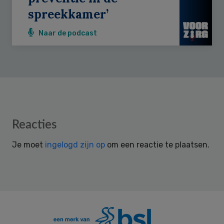
spreekkamer’
Naar de podcast
Reader
Reacties
Interactions
Je moet
ingelogd zijn op
om een reactie te plaatsen.