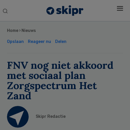
Search
this
Secondary
website
Sidebar
Home
›
Nieuws
Opslaan
Reageer nu
Delen
FNV nog niet akkoord
met sociaal plan
Zorgspectrum Het
Zand
Skipr Redactie