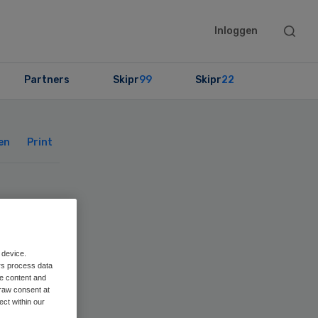
Searc
Inloggen
this
websit
Partners
Skipr
99
Skipr
22
Primary
Sidebar
en
Print
l
 device.
rs process data
me content and
raw consent at
ect within our