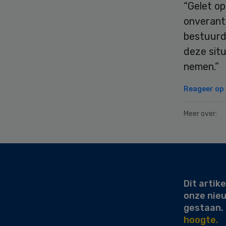
“Gelet op
onverant
bestuurd
deze sit
nemen.”
Reageer op d
Meer over:
Secondary
Sidebar
Dit artike
onze nie
gestaan.
hoogte.