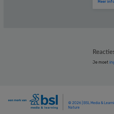
Meer inf
Reader
Reactie
Interactions
Je moet
in
© 2026 | BSL Media & Learn
Nature