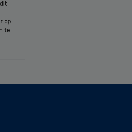
dit
r op
n te