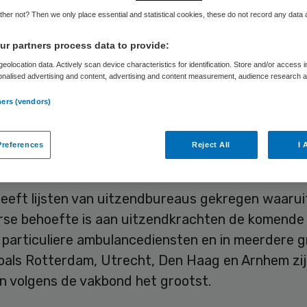
her not? Then we only place essential and statistical cookies, these do not record any data
Skipr Redactie
24 april 2017
,
07:14
26 keer gelezen
r partners process data to provide:
eolocation data. Actively scan device characteristics for identification. Store and/or access 
onalised advertising and content, advertising and content measurement, audience research 
.
 & Welzijn waarschuwt voor een groot tekort aan
ners (vendors)
epersoneel rond Koningsdag. De vakbond heeft 
f gestuurd aan demissionair minister Edith Schip
references
Reject All
I 
zondheid) en de Inspectie voor de Gezondheidszo
eft lijsten van uitzendbureaus gekregen waaruit 
orse behoefte is aan uitzendkrachten de komende 
j particuliere ambulancediensten en in meerdere 
oals Rotterdam, Utrecht, Den Haag en Arnhem zij
n volgens de vakbond het grootst.