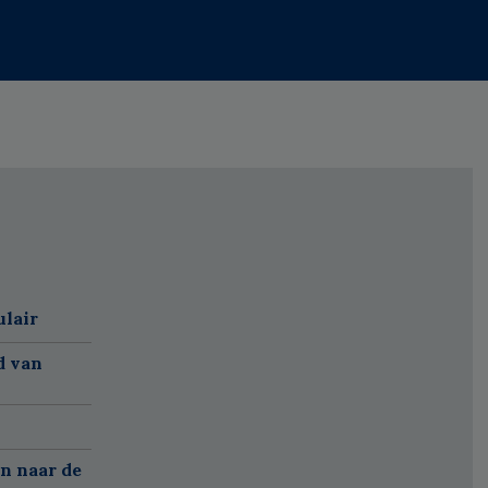
ulair
d van
n naar de