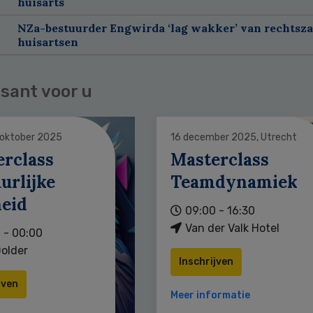
huisarts
NZa-bestuurder Engwirda ‘lag wakker’ van rechtsz
huisartsen
sant voor u
 oktober 2025
16 december 2025, Utrecht
erclass
Masterclass
urlijke
Teamdynamiek
heid
09:00 - 16:30
Van der Valk Hotel
 - 00:00
older
Inschrijven
jven
Meer informatie