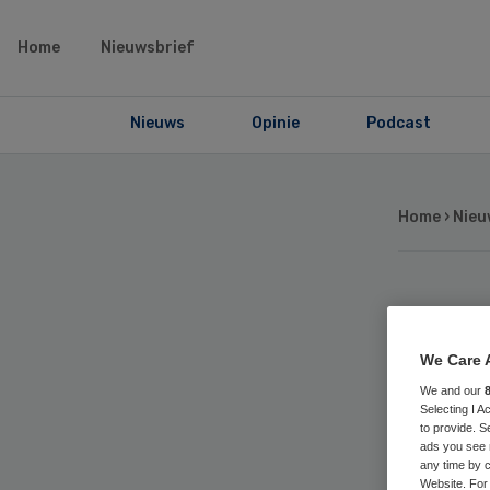
Home
Nieuwsbrief
Nieuws
Opinie
Podcast
Home
›
Nieu
FN
We Care 
am
We and our
Selecting I 
ro
to provide. S
ads you see 
any time by c
Website. For 