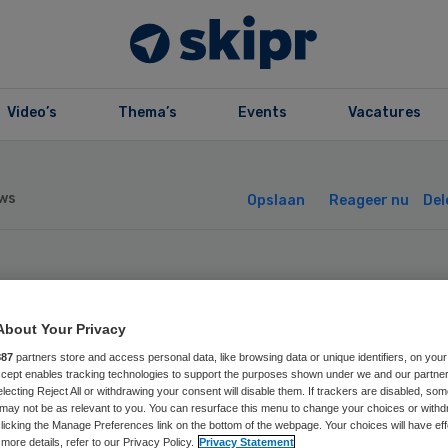
Video’s
Thema’s
Events
Vacatures
ws
Opslaan
Reageer nu
Del
V: tekort
About Your Privacy
bulancepersonee
887
partners store and access personal data, like browsing data or unique identifiers, on your
Accept enables tracking technologies to support the purposes shown under we and our partne
nd Koningsdag
electing Reject All or withdrawing your consent will disable them. If trackers are disabled, so
may not be as relevant to you. You can resurface this menu to change your choices or withd
licking the Manage Preferences link on the bottom of the webpage. Your choices will have eff
more details, refer to our Privacy Policy.
Privacy Statement