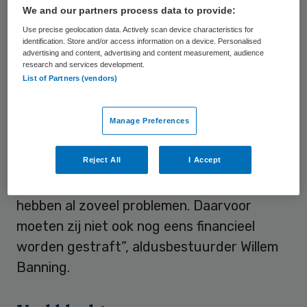
We and our partners process data to provide:
voorbeelden van zieken die murw zijn
Use precise geolocation data. Actively scan device characteristics for
geslagen. Dinsdag overhandigt de
FNV
dit
identification. Store and/or access information on a device. Personalised
advertising and content, advertising and content measurement, audience
boek aan de Tweede Kamer. Bovendien
research and services development.
komt de organisatie met “een eenvoudiger
List of Partners (vendors)
en eerlijker alternatief”. “Wij vragen de leden
van de vaste Kamercommissie
Manage Preferences
Volksgezondheid om op te komen voor de
Reject All
I Accept
belangen van de mensen, die de dupe
worden van deze regelgeving. Deze mensen
hebben al zoveel problemen. Daarvoor
moeten zij niet ook nog eens financieel
worden gestraft”, aldusbestuurder Willem
Banning.