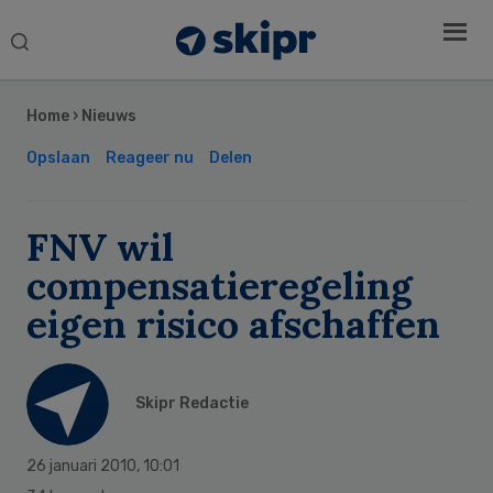
Search
this
Secondary
website
Sidebar
Home
›
Nieuws
Opslaan
Reageer nu
Delen
FNV wil
compensatieregeling
eigen risico afschaffen
Skipr Redactie
26 januari 2010
,
10:01