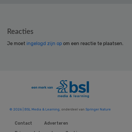
Reader
Reacties
Interactions
Je moet
ingelogd zijn op
om een reactie te plaatsen.
© 2026 | BSL Media & Learning
, onderdeel van
Springer Nature
Contact
Adverteren