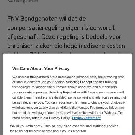
34 keer gelezen
FNV Bondgenoten wil dat de
compensatieregeling eigen risico wordt
afgeschaft. Deze regeling is bedoeld voor
chronisch zieken die hoge medische kosten
hebben. Zij krijgen hierdoor een deel van hun
uitgaven terug. “Maar de regeling is niet te
We Care About Your Privacy
begrijpen voor een normaal mens”, stelt FNV
We and our
889
partners store and access personal data, like browsing data
Bondgenoten.
or unique identifiers, on your device. Selecting I Accept enables tracking
technologies to support the purposes shown under we and our partners
process data to provide. Selecting Reject All or withdrawing your consent will
disable them. If trackers are disabled, some content and ads you see may not
Financiële straf
be as relevant to you. You can resurface this menu to change your choices or
withdraw consent at any time by clicking the Manage Preferences link on the
bottom of the webpage. Your choices will have effect within our Website. For
De bond heeft honderd klachten ontvangen
more details, refer to our Privacy Policy.
Privacy Statement
over de regeling en heeft een zwartboek
Would you rather not? Then we only place essential and statistical cookies,
these do not record any data about you as a person
opgesteld met veertien schrijnende