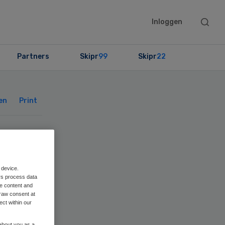
Searc
Inloggen
this
websit
Partners
Skipr
99
Skipr
22
Primary
Sidebar
en
Print
 device.
rs process data
me content and
raw consent at
ect within our
 about you as a