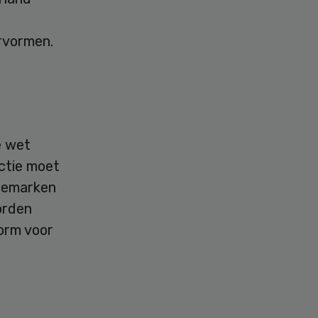
rvormen.
e wet
ctie moet
enemarken
orden
norm voor