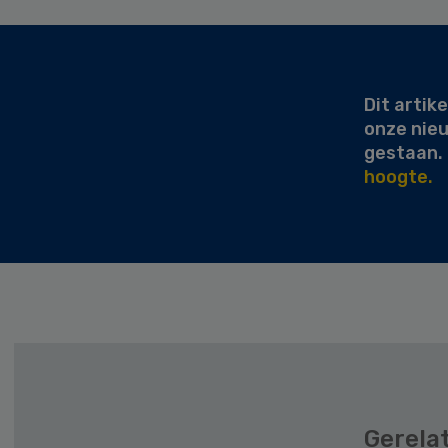
Secondary
Sidebar
Dit artike
onze nie
gestaan.
hoogte.
Gerela