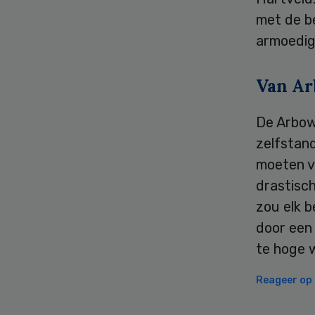
met de b
armoedig
Van Ar
De Arbow
zelfstan
moeten va
drastisch
zou elk 
door een 
te hoge w
Reageer op d