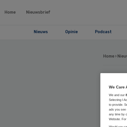
Home
Nieuwsbrief
Nieuws
Opinie
Podcast
Home
›
Nieu
FN
We Care 
ge
We and our
Selecting I 
to provide. S
ads you see 
ou
any time by c
Website. For 
Would you rat