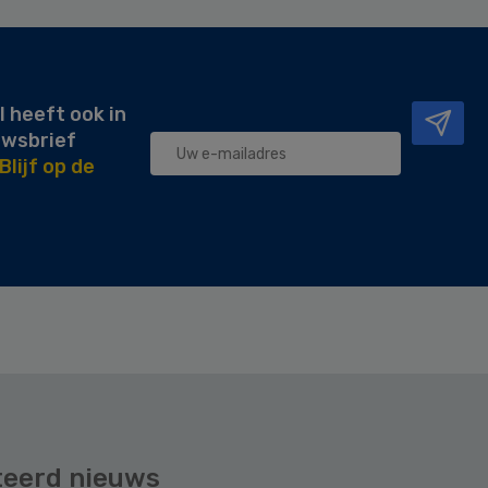
l heeft ook in
uwsbrief
Blijf op de
teerd nieuws