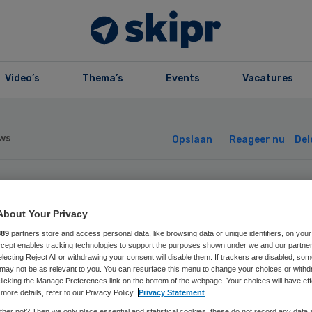
Video’s
Thema’s
Events
Vacatures
ws
Opslaan
Reageer nu
Del
V wil
About Your Privacy
zondheidscheck
889
partners store and access personal data, like browsing data or unique identifiers, on your
Accept enables tracking technologies to support the purposes shown under we and our partne
electing Reject All or withdrawing your consent will disable them. If trackers are disabled, so
may not be as relevant to you. You can resurface this menu to change your choices or withd
deren
licking the Manage Preferences link on the bottom of the webpage. Your choices will have eff
more details, refer to our Privacy Policy.
Privacy Statement
her not? Then we only place essential and statistical cookies, these do not record any data