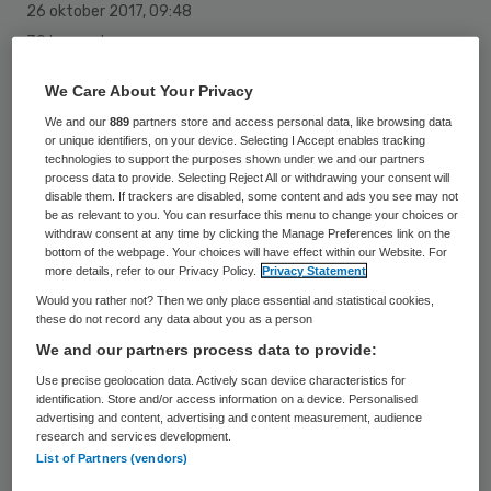
26 oktober 2017
,
09:48
39 keer gelezen
We Care About Your Privacy
Twee kaakchirurgen en het Franciscus
We and our
889
partners store and access personal data, like browsing data
Gasthuis & Vlietland staan volgende week in
or unique identifiers, on your device. Selecting I Accept enables tracking
technologies to support the purposes shown under we and our partners
een kort geding tegenover elkaar. De zaak
process data to provide. Selecting Reject All or withdrawing your consent will
disable them. If trackers are disabled, some content and ads you see may not
gaat over een vertrouwensbreuk die het
be as relevant to you. You can resurface this menu to change your choices or
ziekenhuis er toe noopte de samenwerking
withdraw consent at any time by clicking the Manage Preferences link on the
bottom of the webpage. Your choices will have effect within our Website. For
met de chirurgen tot nader order stop te
more details, refer to our Privacy Policy.
Privacy Statement
zetten. Dat meldt het AD.
Would you rather not? Then we only place essential and statistical cookies,
these do not record any data about you as a person
We and our partners process data to provide:
De precieze inzet van het kort geding dat
Use precise geolocation data. Actively scan device characteristics for
dinsdag plaatsvindt is niet bekendgemaakt.
identification. Store and/or access information on a device. Personalised
Het AD vermoedt dat de twee
advertising and content, advertising and content measurement, audience
research and services development.
kaakchirurgen zullen eisen weer aan het
List of Partners (vendors)
werk te mogen in de vestigingen in