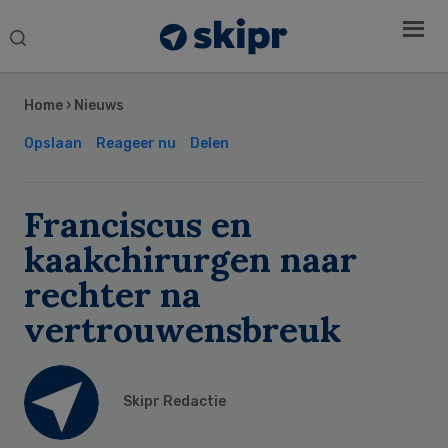
Search
this
Secondary
website
Sidebar
Home
›
Nieuws
Opslaan
Reageer nu
Delen
Franciscus en
kaakchirurgen naar
rechter na
vertrouwensbreuk
Skipr Redactie