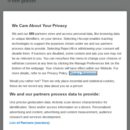
19 keer gelezen
Roos van Erp-Bruinsma, voorzitter raad van
We Care About Your Privacy
bestuur Franciscus Gasthuis & Vlietland,
We and our
889
partners store and access personal data, like browsing data
heeft het Charter Talent naar de Top
or unique identifiers, on your device. Selecting I Accept enables tracking
ondertekend op Internationale
technologies to support the purposes shown under we and our partners
process data to provide. Selecting Reject All or withdrawing your consent will
Vrouwendag. Dit charter heeft tot doel een
disable them. If trackers are disabled, some content and ads you see may not
be as relevant to you. You can resurface this menu to change your choices or
hogere toestroom, doorstroom en behoud
withdraw consent at any time by clicking the Manage Preferences link on the
bottom of the webpage. Your choices will have effect within our Website. For
van vrouwelijk talent naar topfuncties te
more details, refer to our Privacy Policy.
Privacy Statement
bereiken.
Would you rather not? Then we only place essential and statistical cookies,
these do not record any data about you as a person
Met het charter wordt een belangrijke
We and our partners process data to provide:
bijdrage geleverd aan een meer evenredige
Use precise geolocation data. Actively scan device characteristics for
identification. Store and/or access information on a device. Personalised
vertegenwoordiging van mannen en
advertising and content, advertising and content measurement, audience
research and services development.
vrouwen in topfuncties. Franciscus
List of Partners (vendors)
Gasthuis & Vlietland gaat de komende drie