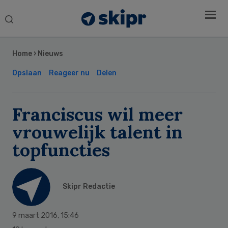
Search
this
Secondary
website
Sidebar
Home
›
Nieuws
Opslaan
Reageer nu
Delen
Franciscus wil meer
vrouwelijk talent in
topfuncties
Skipr Redactie
9 maart 2016
,
15:46