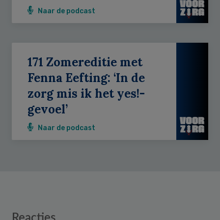
Naar de podcast
171 Zomereditie met
Fenna Eefting: ‘In de
zorg mis ik het yes!-
gevoel’
Naar de podcast
Reader
Reacties