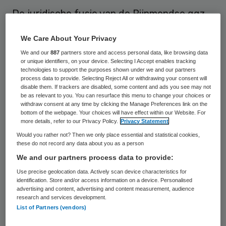
De juridische fusie van de Rijnmondse ggz-
organisaties Parnassia en Antes is per 2
We Care About Your Privacy
oktober een feit. De Autoriteit Consument
We and our
887
partners store and access personal data, like browsing data
& Markt (ACM) gaf in juni toestemming voor
or unique identifiers, on your device. Selecting I Accept enables tracking
technologies to support the purposes shown under we and our partners
de fusie, op voorwaarde dat een aantal
process data to provide. Selecting Reject All or withdrawing your consent will
activiteiten zou worden overgedragen aan
disable them. If trackers are disabled, some content and ads you see may not
be as relevant to you. You can resurface this menu to change your choices or
GGZ Delfland. Die overdracht heeft de
withdraw consent at any time by clicking the Manage Preferences link on the
bottom of the webpage. Your choices will have effect within our Website. For
afgelopen maanden plaatsgevonden.
more details, refer to our Privacy Policy.
Privacy Statement
Would you rather not? Then we only place essential and statistical cookies,
De komende jaren wil de fusieorganisatie
these do not record any data about you as a person
We and our partners process data to provide:
een sluitend netwerk van kleinschalige ggz-
Use precise geolocation data. Actively scan device characteristics for
teams vormen, dat aansluit op en
identification. Store and/or access information on a device. Personalised
samenwerkt met de gemeentelijke
advertising and content, advertising and content measurement, audience
research and services development.
wijkteams. Door het combineren van hun
List of Partners (vendors)
voorzieningen hopen Parnassia en Antes