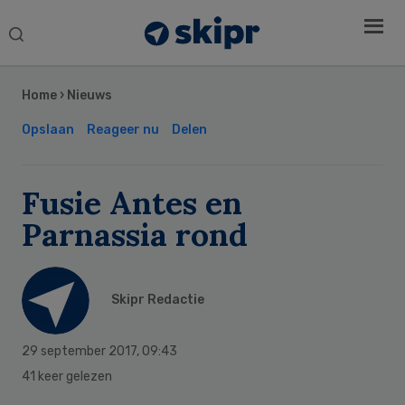
Search
this
Secondary
website
Sidebar
Home
›
Nieuws
Opslaan
Reageer nu
Delen
Fusie Antes en
Parnassia rond
Skipr Redactie
29 september 2017
,
09:43
41 keer gelezen