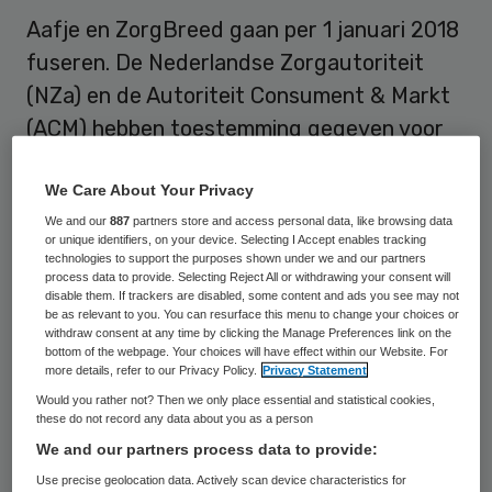
Aafje en ZorgBreed gaan per 1 januari 2018
fuseren. De Nederlandse Zorgautoriteit
(NZa) en de Autoriteit Consument & Markt
(ACM) hebben toestemming gegeven voor
de fusie. Ook de OR’en en cliëntenraden van
beide organisaties zijn akkoord.
We Care About Your Privacy
We and our
887
partners store and access personal data, like browsing data
or unique identifiers, on your device. Selecting I Accept enables tracking
Met de
uiteindelijk fusie
verdwijnt de naam
technologies to support the purposes shown under we and our partners
ZorgBreed en gaan beide locaties, De Roo
process data to provide. Selecting Reject All or withdrawing your consent will
disable them. If trackers are disabled, some content and ads you see may not
van Capelle en de Rozenburcht, onder de
be as relevant to you. You can resurface this menu to change your choices or
withdraw consent at any time by clicking the Manage Preferences link on the
vlag van Aafje verder. De locatienamen
bottom of the webpage. Your choices will have effect within our Website. For
more details, refer to our Privacy Policy.
Privacy Statement
blijven wel gehandhaafd. Voor de cliënten
Would you rather not? Then we only place essential and statistical cookies,
van ZorgBreed verandert er niets in de
these do not record any data about you as a person
zorgverlening, zo laten de organisaties
We and our partners process data to provide:
weten. Ook is afgesproken dat de fusie niet
Use precise geolocation data. Actively scan device characteristics for