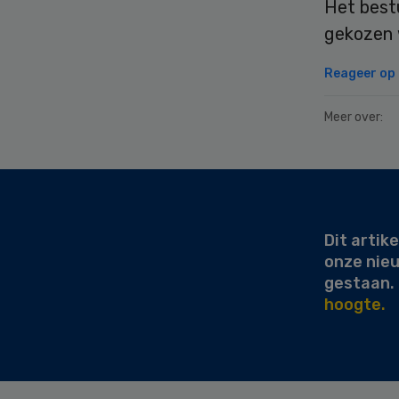
Het bestu
gekozen 
Reageer op d
Meer over:
Secondary
Sidebar
Dit artike
onze nie
gestaan.
hoogte.