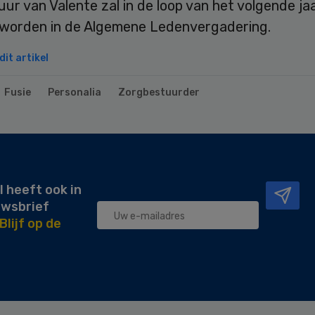
ur van Valente zal in de loop van het volgende ja
worden in de Algemene Ledenvergadering.
it artikel
Fusie
Personalia
Zorgbestuurder
l heeft ook in
uwsbrief
Blijf op de