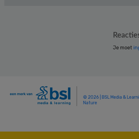
Reader
Reactie
Interactions
Je moet
in
© 2026 | BSL Media & Learn
Nature