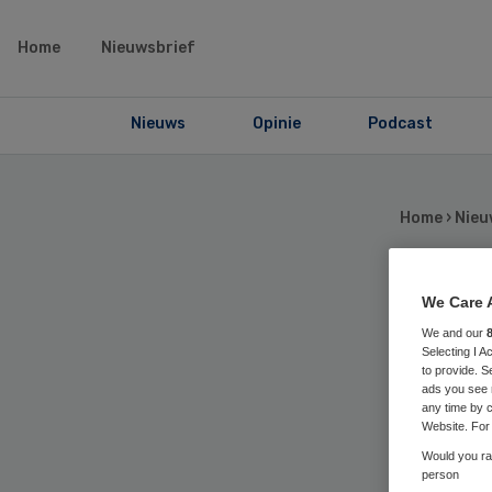
Home
Nieuwsbrief
Nieuws
Opinie
Podcast
Home
›
Nieu
We Care 
Fus
We and our
Selecting I 
Val
to provide. S
ads you see 
any time by c
ni
Website. For 
Would you rat
person