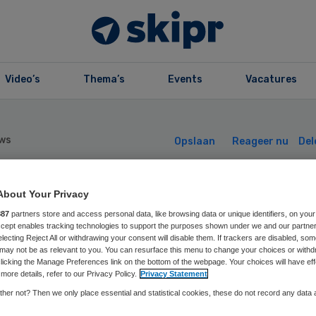
Video’s
Thema’s
Events
Vacatures
ws
Opslaan
Reageer nu
Del
About Your Privacy
ieorganisatie
887
partners store and access personal data, like browsing data or unique identifiers, on your
Accept enables tracking technologies to support the purposes shown under we and our partne
ente krijgt gehe
electing Reject All or withdrawing your consent will disable them. If trackers are disabled, so
may not be as relevant to you. You can resurface this menu to change your choices or withd
licking the Manage Preferences link on the bottom of the webpage. Your choices will have eff
euw bestuur
more details, refer to our Privacy Policy.
Privacy Statement
her not? Then we only place essential and statistical cookies, these do not record any data