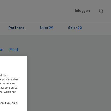
Searc
Inloggen
this
websit
Partners
Skipr
99
Skipr
22
Primary
Sidebar
en
Print
 device.
rs process data
el
me content and
raw consent at
ect within our
 about you as a