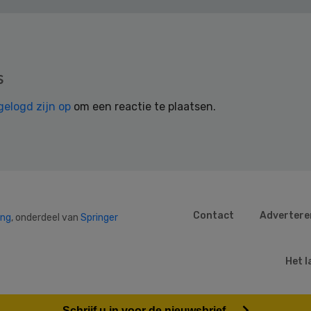
s
gelogd zijn op
om een reactie te plaatsen.
Contact
Advertere
ing
, onderdeel van
Springer
Het l
Schrijf u in voor de nieuwsbrief