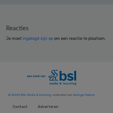
Reader
Reacties
Interactions
Je moet
ingelogd zijn op
om een reactie te plaatsen.
© 2026 | BSL Media & Learning
, onderdeel van
Springer Nature
Contact
Adverteren