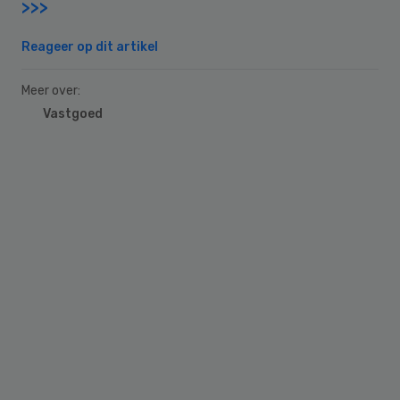
>>>
Reageer op dit artikel
Meer over:
Vastgoed
Primary
Sidebar