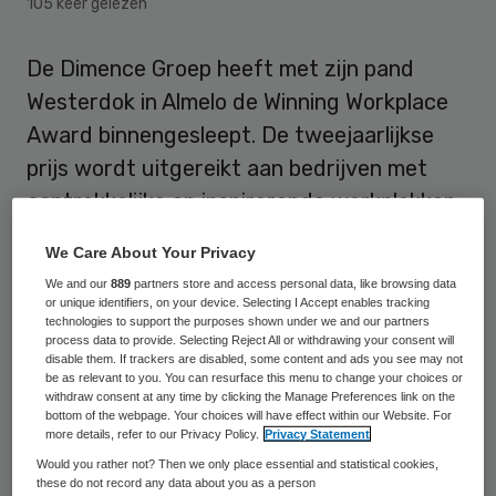
105 keer gelezen
De Dimence Groep heeft met zijn pand
Westerdok in Almelo de Winning Workplace
Award binnengesleept. De tweejaarlijkse
prijs wordt uitgereikt aan bedrijven met
aantrekkelijke en inspirerende werkplekken.
We Care About Your Privacy
Dimence won het van accountantskantoor
We and our
889
partners store and access personal data, like browsing data
Deloitte en taxibedrijf Uber. De vakjury zei
or unique identifiers, on your device. Selecting I Accept enables tracking
zeer onder de indruk te zijn van de zorg die
technologies to support the purposes shown under we and our partners
process data to provide. Selecting Reject All or withdrawing your consent will
geboden wordt in Westerdok.
disable them. If trackers are disabled, some content and ads you see may not
be as relevant to you. You can resurface this menu to change your choices or
withdraw consent at any time by clicking the Manage Preferences link on the
Ernst Klunder, voorzitter van de raad van
bottom of the webpage. Your choices will have effect within our Website. For
more details, refer to our Privacy Policy.
Privacy Statement
bestuur van Dimence Groep en Arnoud
Would you rather not? Then we only place essential and statistical cookies,
Jansen, geneesheer-directeur bij de
these do not record any data about you as a person