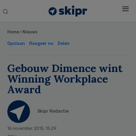
Search
this
Secondary
website
Sidebar
Home
›
Nieuws
Opslaan
Reageer nu
Delen
Gebouw Dimence wint
Winning Workplace
Award
Skipr Redactie
16 november 2015
,
15:29