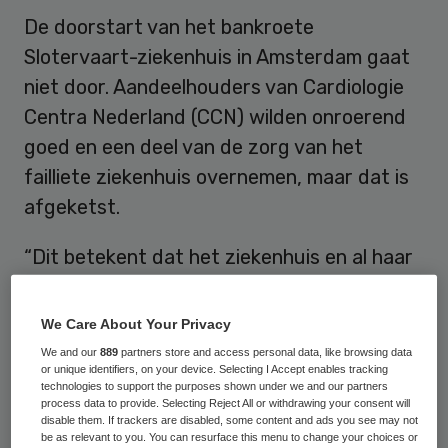
De doorstart van het bankroete
Slotervaart-ziekenhuis in Amsterdam gaat
niet door. Aandeelhouders van Cardiologie
Centra Nederland (CCN) wilden onroerend
goed en een deel van de zorg van het
failliete ziekenhuis overnemen, maar dat is
afgeketst.
“Dit betekent dat het ziekenhuis en al haar
poliklinieken daadwerkelijk gaan sluiten,
maar niet voordat de overdracht van zorg
We Care About Your Privacy
en de medische dossiers zorgvuldig is
We and our
889
partners store and access personal data, like browsing data
or unique identifiers, on your device. Selecting I Accept enables tracking
afgerond”, aldus de zegsman van het
technologies to support the purposes shown under we and our partners
ziekenhuis.
process data to provide. Selecting Reject All or withdrawing your consent will
disable them. If trackers are disabled, some content and ads you see may not
be as relevant to you. You can resurface this menu to change your choices or