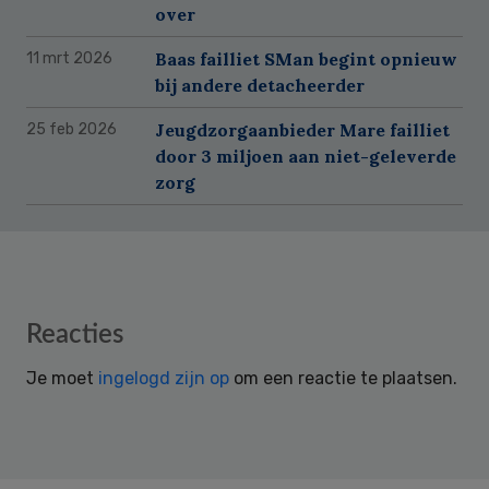
over
Baas failliet SMan begint opnieuw
11 mrt 2026
bij andere detacheerder
Jeugdzorgaanbieder Mare failliet
25 feb 2026
door 3 miljoen aan niet-geleverde
zorg
Reader
Reacties
Interactions
Je moet
ingelogd zijn op
om een reactie te plaatsen.