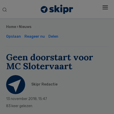
Search
this
Secondary
website
Sidebar
Home
›
Nieuws
Opslaan
Reageer nu
Delen
Geen doorstart voor
MC Slotervaart
Skipr Redactie
13 november 2018
,
15:47
83 keer gelezen