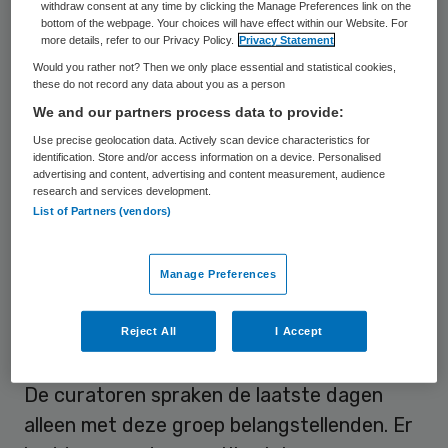
withdraw consent at any time by clicking the Manage Preferences link on the
Loek Winter
bottom of the webpage. Your choices will have effect within our Website. For
more details, refer to our Privacy Policy.
Privacy Statement
Would you rather not? Then we only place essential and statistical cookies,
De plannen van de aandeelhouders met het
these do not record any data about you as a person
bankroete hospitaal stonden geheel los van
We and our partners process data to provide:
CCN. Dat betekende ook dat
Use precise geolocation data. Actively scan device characteristics for
identification. Store and/or access information on a device. Personalised
zorgondernemer Loek Winter, die eigenaar
advertising and content, advertising and content measurement, audience
was van de inmiddels failliet verklaarde
research and services development.
List of Partners (vendors)
ziekenhuizen in Amsterdam en Lelystad en
bij CCN betrokken is, er geen rol bij zou
Manage Preferences
spelen. Daar was enige onrust over in het
Slotervaartziekenhuis en ook bij de
Reject All
I Accept
Amsterdamse raadsfractie van de SP.
De curatoren spraken de laatste dagen
alleen met deze groep belangstellenden. Er