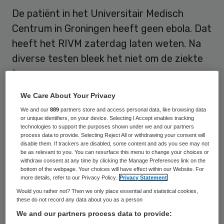
De patiënt in het Universitair Medisch
Centrum in Groningen heeft geen ebola. Dat
heeft het RIVM zaterdag laten weten. Na
diverse testen bleek het niet om de ziekte
te gaan.
We Care About Your Privacy
“Bij de patiënt
die in het Universitair
We and our
889
partners store and access personal data, like browsing data
Medisch Centrum Groningen is beoordeeld
,
or unique identifiers, on your device. Selecting I Accept enables tracking
is geen ebola vastgesteld. Dit is bevestigd
technologies to support the purposes shown under we and our partners
process data to provide. Selecting Reject All or withdrawing your consent will
door de uitslag van de specifieke
disable them. If trackers are disabled, some content and ads you see may not
be as relevant to you. You can resurface this menu to change your choices or
laboratoriumtest voor ebola. De
withdraw consent at any time by clicking the Manage Preferences link on the
bottom of the webpage. Your choices will have effect within our Website. For
isolatiemaatregelen in het ziekenhuis die
more details, refer to our Privacy Policy.
Privacy Statement
gelden bij verdenking op ebola zijn
Would you rather not? Then we only place essential and statistical cookies,
these do not record any data about you as a person
opgeheven”, aldus het RIVM.
We and our partners process data to provide: