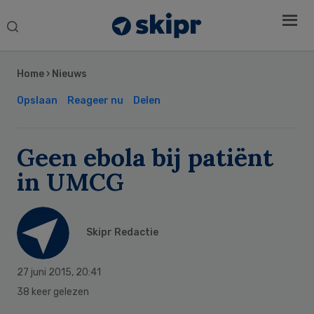
Search
this
Secondary
website
Sidebar
Home
›
Nieuws
Opslaan
Reageer nu
Delen
Geen ebola bij patiënt
in UMCG
Skipr Redactie
27 juni 2015
,
20:41
38 keer gelezen