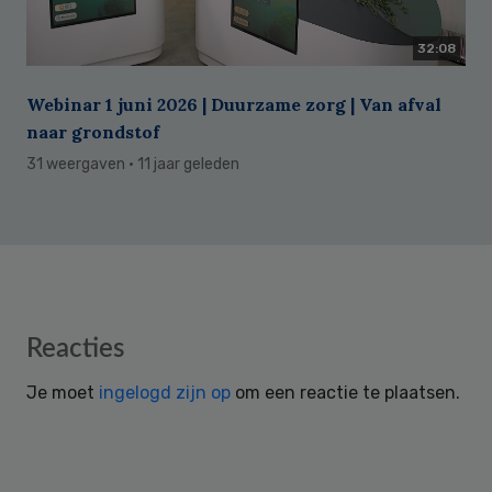
32:08
Webinar 1 juni 2026 | Duurzame zorg | Van afval
naar grondstof
31 weergaven
· 11 jaar geleden
Reader
Reacties
Interactions
Je moet
ingelogd zijn op
om een reactie te plaatsen.