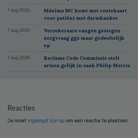
Máxima MC komt met routekaart
7 aug 2026
voor patiënt met darmkanker
Verzekeraars vangen gestegen
7 aug 2026
zorgvraag ggz maar gedeeltelijk
op
Reclame Code Commissie stelt
7 aug 2026
artsen gelijk in zaak Philip Morris
Reader
Reacties
Interactions
Je moet
ingelogd zijn op
om een reactie te plaatsen.