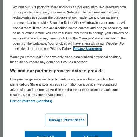
Het Openbaar Ministerie gaat een voormalig
We and our
889
partners store and access personal data, like browsing data
or unique identifiers, on your device. Selecting I Accept enables tracking
hulpverlener van stichting De Einder, een
technologies to support the purposes shown under we and our partners
process data to provide. Selecting Reject All or withdrawing your consent will
organisatie die mensen met een doodswens
disable them. If trackers are disabled, some content and ads you see may not
be as relevant to you. You can resurface this menu to change your choices or
helpt en begeleidt, niet vervolgen. Dat
withdraw consent at any time by clicking the Manage Preferences link on the
maakte het OM dinsdag bekend.
bottom of the webpage. Your choices will have effect within our Website. For
more details, refer to our Privacy Policy.
Privacy Statement
Would you rather not? Then we only place essential and statistical cookies,
De zaak draait rond gesprekken die het
these do not record any data about you as a person
SBS6-programma Undercover in Nederland
We and our partners process data to provide:
had met de betrokken hulpverlener. Een
Use precise geolocation data. Actively scan device characteristics for
identification. Store and/or access information on a device. Personalised
journaliste van het televisieprogramma
advertising and content, advertising and content measurement, audience
research and services development.
deed zich in een uitzending voor als een
List of Partners (vendors)
depressieve vrouw van 27, die te kennen
gaf dat ze zelfmoord wilde plegen.
Manage Preferences
Zonder veel omhaal zou de man de vrouw