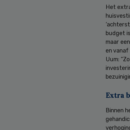
Het extr
huisvesti
‘achterst
budget is
maar een
en vanaf
Uum: “Zo 
investeri
bezuinigi
Extra 
Binnen h
gehandic
verhoging