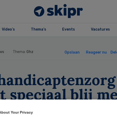
Video’s
Thema’s
Events
Vacatures
ws
Thema:
Ghz
Opslaan
Reageer nu
Del
handicaptenzorg
t speciaal blij m
ljoenennota
About Your Privacy