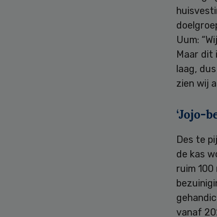
huisvesti
doelgroe
Uum: “Wij
Maar dit 
laag, du
zien wij 
‘Jojo-b
Des te pi
de kas w
ruim 100
bezuinig
gehandic
vanaf 20