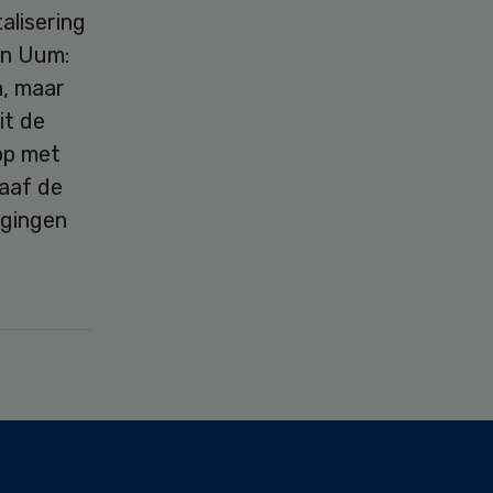
alisering
Van Uum:
n, maar
it de
op met
haaf de
igingen