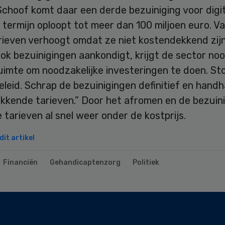
choof komt daar een derde bezuiniging voor digit
op termijn oploopt tot meer dan 100 miljoen euro. 
arieven verhoogt omdat ze niet kostendekkend zij
k bezuinigingen aankondigt, krijgt de sector noo
uimte om noodzakelijke investeringen te doen. St
beleid. Schrap de bezuinigingen definitief en hand
kkende tarieven.” Door het afromen en de bezuin
 tarieven al snel weer onder de kostprijs.
it artikel
Financiën
Gehandicaptenzorg
Politiek