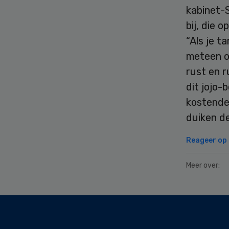
kabinet-S
bij, die 
“Als je t
meteen oo
rust en r
dit jojo-
kostende
duiken de
Reageer op d
Meer over:
Secondary
Sidebar