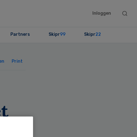
Searc
Inloggen
this
websit
Partners
Skipr
99
Skipr
22
Primary
Sidebar
en
Print
et