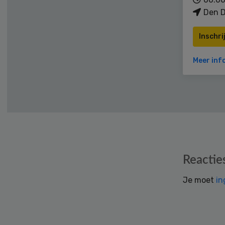
Den D
Inschri
Meer inf
Reader
Reactie
Interactions
Je moet
in