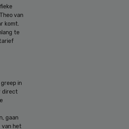
fieke
 Theo van
ar komt.
nlang te
tarief
 greep in
 direct
ee
n, gaan
 van het