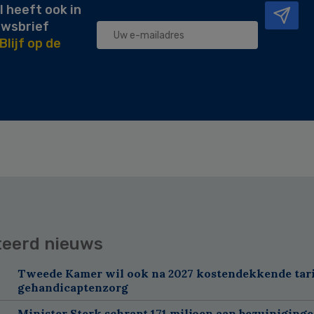
l heeft ook in
uwsbrief
Blijf op de
teerd nieuws
Tweede Kamer wil ook na 2027 kostendekkende tar
gehandicaptenzorg
Minister Sterk schrapt 171 miljoen aan bezuiniging