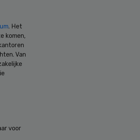
Uum
. Het
e komen,
kantoren
hten. Van
akelijke
ie
aar voor