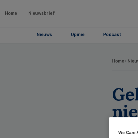
Home
Nieuwsbrief
Nieuws
Opinie
Podcast
Home
›
Nieu
Ge
nie
Mi
We Care 