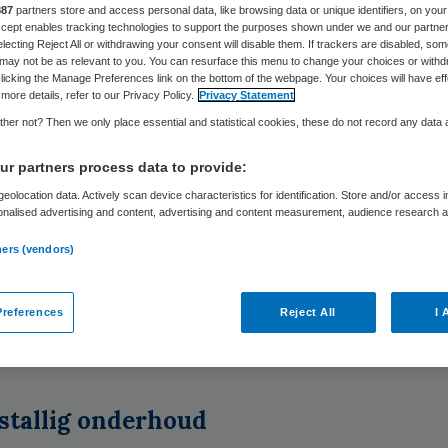
887
partners store and access personal data, like browsing data or unique identifiers, on your
Accept enables tracking technologies to support the purposes shown under we and our partne
electing Reject All or withdrawing your consent will disable them. If trackers are disabled, so
Carina van Aartsen
23 september 2025
,
08:38
1599 keer
may not be as relevant to you. You can resurface this menu to change your choices or withd
licking the Manage Preferences link on the bottom of the webpage. Your choices will have eff
more details, refer to our Privacy Policy.
Privacy Statement
her not? Then we only place essential and statistical cookies, these do not record any data
iging Gehandicaptenzorg Nederland heeft met 
s kennis genomen van de op Prinsjesdag geprese
r partners process data to provide:
nnota en begrotingen.
eolocation data. Actively scan device characteristics for identification. Store and/or access 
onalised advertising and content, advertising and content measurement, audience research 
.
ners (vendors)
r het extra budget dat beschikbaar komt voor
kkende zorgtarieven en huisvestingskosten staa
references
Reject All
I 
ngen die de tarieven weer onder de kostprijs doe
.
stallig onderhoud