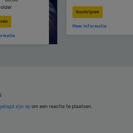
older
Inschrijven
jven
Meer informatie
ormatie
s
gelogd zijn op
om een reactie te plaatsen.