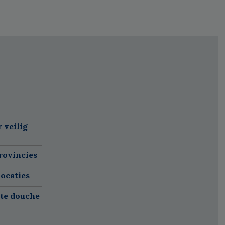
 veilig
rovincies
ocaties
ete douche