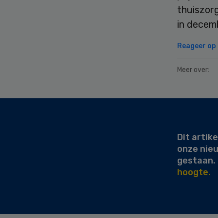
thuiszorg
in decem
Reageer op d
Meer over:
Secondary
Sidebar
Dit artike
onze nie
gestaan.
hoogte.