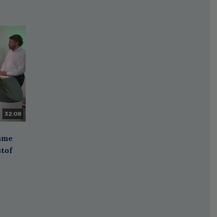
32:08
zame
stof