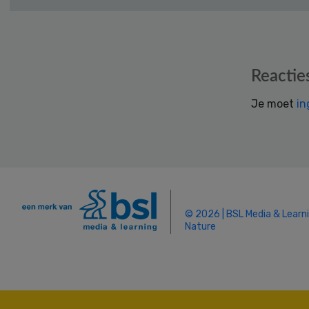
Reader
Reactie
Interactions
Je moet
in
© 2026 | BSL Media & Learn
Nature