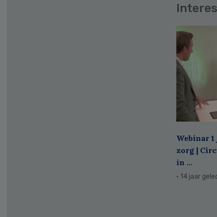
Interes
Webinar 1 
zorg | Cir
in ...
· 14 jaar gel