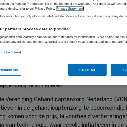
licking the Manage Preferences link on the bottom of the webpage. Your choices will have eff
more details, refer to our Privacy Policy.
Privacy Statement
her not? Then we only place essential and statistical cookies, these do not record any data
Skipr Redactie
16 april 2012
,
12:34
29 keer gelezen
r partners process data to provide:
eolocation data. Actively scan device characteristics for identification. Store and/or access 
ies, professionals en cliëntenraden in de
onalised advertising and content, advertising and content measurement, audience research 
.
aptenzorg kunnen tot 30 juni succesvolle
ners (vendors)
tsverbeteringen nomineren voor de Jenneke van V
rijs 2012. De prijs, die dit jaar wordt uitgereikt 
references
Reject All
I 
rm VG, heeft tot doel om kwaliteitsverbeteringen
aptenzorg te stimuleren.
de Vereniging Gehandicaptenzorg Nederland (VGN)
iatieven in de gehandicaptenzorg te bedenken die 
g komen voor de prijs, bijvoorbeeld verbeteringe
g van technologie, waardevolle initiatieven in de 