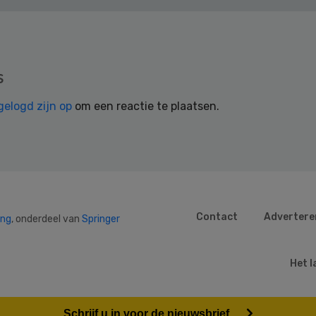
s
gelogd zijn op
om een reactie te plaatsen.
Contact
Advertere
ing
, onderdeel van
Springer
Het l
Schrijf u in voor de nieuwsbrief