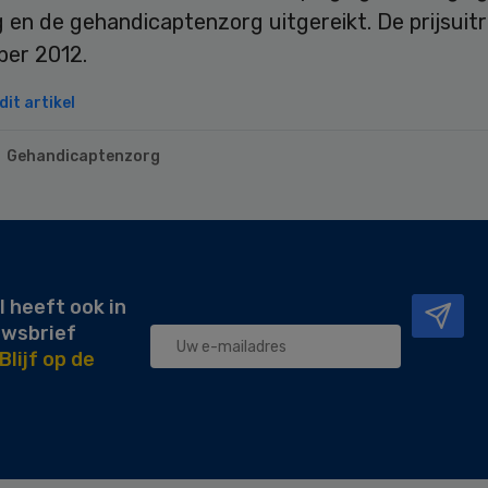
 en de gehandicaptenzorg uitgereikt. De prijsuitre
ber 2012.
it artikel
Gehandicaptenzorg
l heeft ook in
uwsbrief
Blijf op de