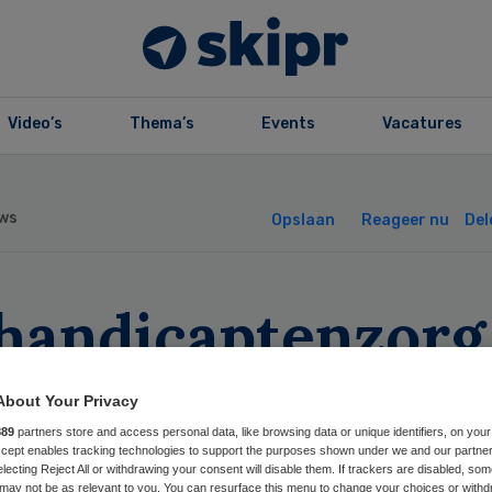
Video’s
Thema’s
Events
Vacatures
ws
Opslaan
Reageer nu
Del
handicaptenzorg
at centraal bij
About Your Privacy
beterprijs
889
partners store and access personal data, like browsing data or unique identifiers, on your
Accept enables tracking technologies to support the purposes shown under we and our partne
electing Reject All or withdrawing your consent will disable them. If trackers are disabled, so
may not be as relevant to you. You can resurface this menu to change your choices or withd