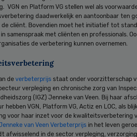
g. VGN en Platform VG stellen wel als voorwaard
tsverbetering daadwerkelijk en aantoonbaar ten 
de cliënt. Bovendien moet het initiatief tot stand
in samenspraak met cliënten en professionals. O
rganisaties de verbetering kunnen overnemen.
eitsverbetering
van de
verbeterprijs
staat onder voorzitterschap 
pecteur verpleging en chronische zorg van Inspec
dheidszorg (IGZ) Jenneke van Veen. Bij haar afsc
r hebben VGN, Platform VG, Actiz en LOC, als blij
g voor haar inzet voor de kwaliteitsverbetering 
Jenneke van Veen Verbeterprijs
in het leven gero
dt afwisselend in de sector verpleging, verzorgin