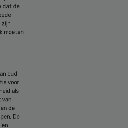
e dat de
goede
 zijn
ok moeten
van oud-
tie voor
heid als
k van
van de
epen. De
g en