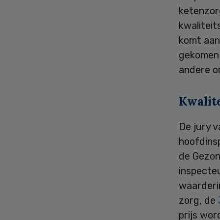
ketenzor
kwalitei
komt aan 
gekomen 
andere o
Kwalit
De jury 
hoofdins
de Gezon
inspecteu
waarderin
zorg, de
prijs wor