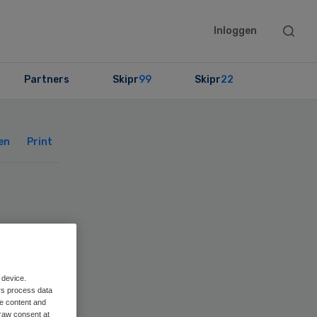
Searc
Inloggen
this
websit
Partners
Skipr
99
Skipr
22
Primary
Sidebar
en
Print
 device.
rs process data
me content and
raw consent at