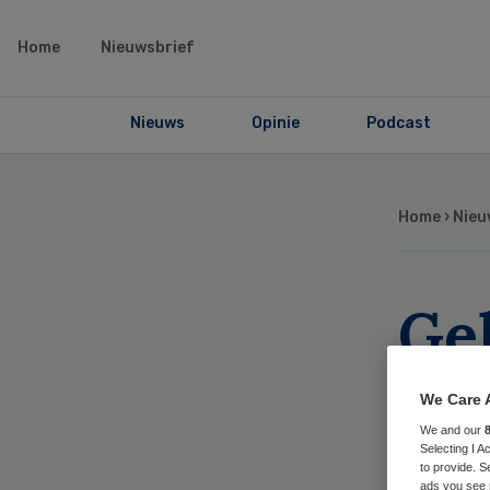
Home
Nieuwsbrief
Nieuws
Opinie
Podcast
Home
›
Nieu
Ge
sta
We Care 
ver
We and our
Selecting I 
to provide. S
ads you see 