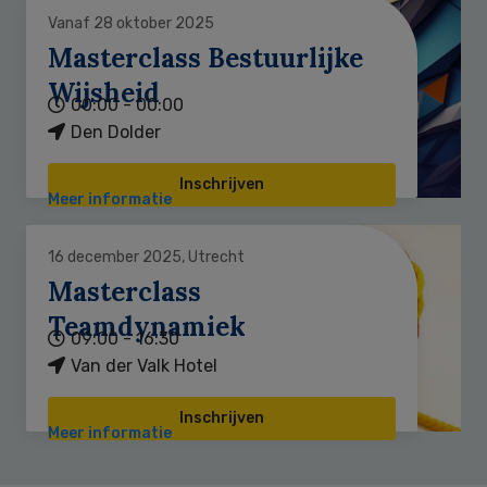
Vanaf 28 oktober 2025
Masterclass Bestuurlijke
Wijsheid
00:00 - 00:00
Den Dolder
Inschrijven
Meer informatie
16 december 2025, Utrecht
Masterclass
Teamdynamiek
09:00 - 16:30
Van der Valk Hotel
Inschrijven
Meer informatie