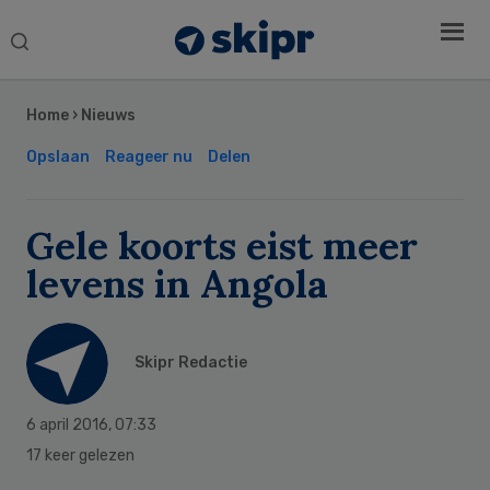
Search
this
Secondary
website
Sidebar
Home
›
Nieuws
Opslaan
Reageer nu
Delen
Gele koorts eist meer
levens in Angola
Skipr Redactie
6 april 2016
,
07:33
17 keer gelezen