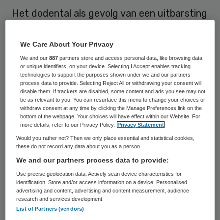
Het dodental als gevolg van een uitbarsting
van gele koorts in Angola is opgelopen tot
225. Naar schatting zijn 1600 mensen met
We Care About Your Privacy
het virus besmet geraakt. Dat maakte de
We and our
887
partners store and access personal data, like browsing data
or unique identifiers, on your device. Selecting I Accept enables tracking
Angolese minister van Volksgezondheid Luis
technologies to support the purposes shown under we and our partners
process data to provide. Selecting Reject All or withdrawing your consent will
Sambo bekend.
disable them. If trackers are disabled, some content and ads you see may not
be as relevant to you. You can resurface this menu to change your choices or
withdraw consent at any time by clicking the Manage Preferences link on the
Sambo meldde na een bijeenkomst met de
bottom of the webpage. Your choices will have effect within our Website. For
Wereldgezondheidsorganisatie (WHO) dat
more details, refer to our Privacy Policy.
Privacy Statement
het virus in zestien van de achttien
Would you rather not? Then we only place essential and statistical cookies,
these do not record any data about you as a person
provincies van het land actief is. De minister
We and our partners process data to provide:
heeft om meer medicijnen en vaccins
Use precise geolocation data. Actively scan device characteristics for
gevraagd.
identification. Store and/or access information on a device. Personalised
advertising and content, advertising and content measurement, audience
research and services development.
De uitbarsting begon eind vorig jaar. Half
List of Partners (vendors)