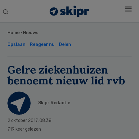
Search
this
Secondary
website
Sidebar
Home
›
Nieuws
Opslaan
Reageer nu
Delen
Gelre ziekenhuizen
benoemt nieuw lid rvb
Skipr Redactie
2 oktober 2017
,
08:38
719 keer gelezen