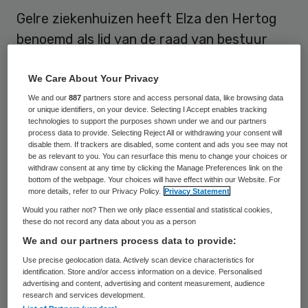
Gelre ziekenhuizen heeft Elza den Hertog
benoemd als lid van de raad van bestuur
(rvb). Zij volgt Gerjan Heuver op, die de
ziekenhuisorganisatie eind dit jaar verlaat.
We Care About Your Privacy
We and our
887
partners store and access personal data, like browsing data
or unique identifiers, on your device. Selecting I Accept enables tracking
Den Hertog (37) vervulde de afgelopen tien
technologies to support the purposes shown under we and our partners
jaar verschillende managementfuncties in
process data to provide. Selecting Reject All or withdrawing your consent will
disable them. If trackers are disabled, some content and ads you see may not
de ziekenhuiszorg. Op dit moment werkt ze
be as relevant to you. You can resurface this menu to change your choices or
withdraw consent at any time by clicking the Manage Preferences link on the
als zorgmanager voor de fusieziekenhuizen
bottom of the webpage. Your choices will have effect within our Website. For
more details, refer to our Privacy Policy.
Privacy Statement
Waterlandziekenhuis en het
Would you rather not? Then we only place essential and statistical cookies,
Westfriesgasthuis.
these do not record any data about you as a person
We and our partners process data to provide:
In de rvb van
Gelre ziekenhuizen
krijgt Den
Use precise geolocation data. Actively scan device characteristics for
Hertog de portefeuille zorg. “Ontwikkelen
identification. Store and/or access information on a device. Personalised
advertising and content, advertising and content measurement, audience
en verbeteren van de zorg is voor mij de
research and services development.