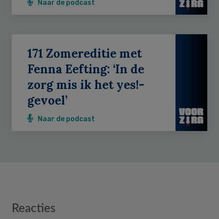
Naar de podcast
171 Zomereditie met
Fenna Eefting: ‘In de
zorg mis ik het yes!-
gevoel’
Naar de podcast
Reader
Reacties
Interactions