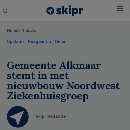
Search
this
Secondary
website
Sidebar
Home
›
Nieuws
Opslaan
Reageer nu
Delen
Gemeente Alkmaar
stemt in met
nieuwbouw Noordwest
Ziekenhuisgroep
Skipr Redactie