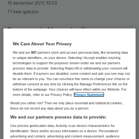
15 december 2017
,
10:03
77 keer gelezen
De gemeente Alkmaar heeft
donderdagavond ingestemd met de
We Care About Your Privacy
nieuwbouwplannen van de Noordwest
We and our
887
partners store and access personal data, like browsing data
Ziekenhuisgroep. Alle partijen op GroenLinks
or unique identifiers, on your device. Selecting I Accept enables tracking
technologies to support the purposes shown under we and our partners
na hebben voor de plannen gestemd.
process data to provide. Selecting Reject All or withdrawing your consent will
disable them. If trackers are disabled, some content and ads you see may not
be as relevant to you. You can resurface this menu to change your choices or
Voor de bouw moeten bomen worden
withdraw consent at any time by clicking the Manage Preferences link on the
bottom of the webpage. Your choices will have effect within our Website. For
gekapt in het stadspark De Hout.
more details, refer to our Privacy Policy.
Privacy Statement
Voorafgaand aan de raadsvergadering
Would you rather not? Then we only place essential and statistical cookies,
these do not record any data about you as a person
werd er nog een protestmars gehouden,
We and our partners process data to provide:
maar tevergeefs zo meldt
RTV Noord-
Use precise geolocation data. Actively scan device characteristics for
Holland
.
identification. Store and/or access information on a device. Personalised
advertising and content, advertising and content measurement, audience