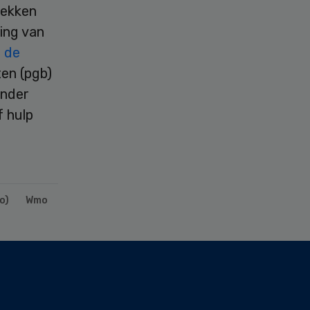
rekken
ging van
 de
en (pgb)
inder
f hulp
o)
Wmo