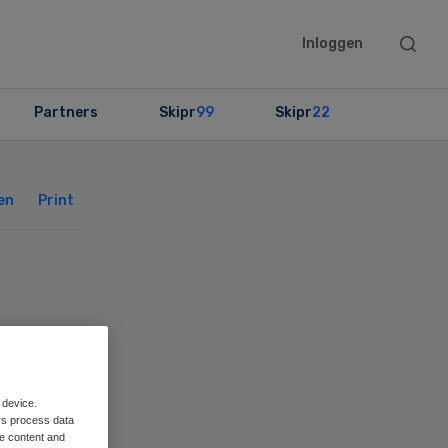
Searc
Inloggen
this
websit
Partners
Skipr
99
Skipr
22
Primary
Sidebar
en
Print
en
 device.
rs process data
me content and