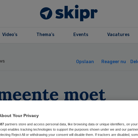
Video’s
Thema’s
Events
Vacatures
ws
Opslaan
Reageer nu
Del
meente moet
mense pgb blijv
About Your Privacy
rstrekken
887
partners store and access personal data, like browsing data or unique identifiers, on your
Accept enables tracking technologies to support the purposes shown under we and our partne
electing Reject All or withdrawing your consent will disable them. If trackers are disabled, so