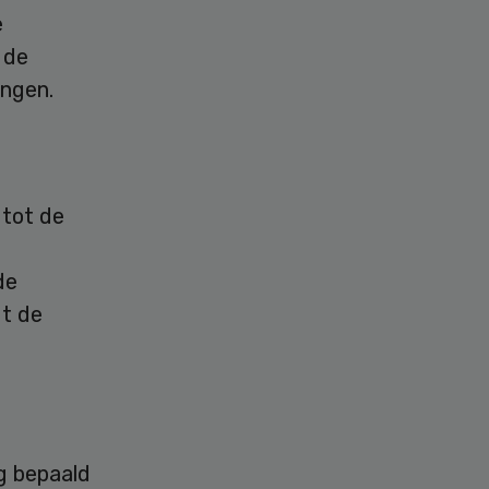
e
 de
ingen.
 tot de
de
dt de
g bepaald