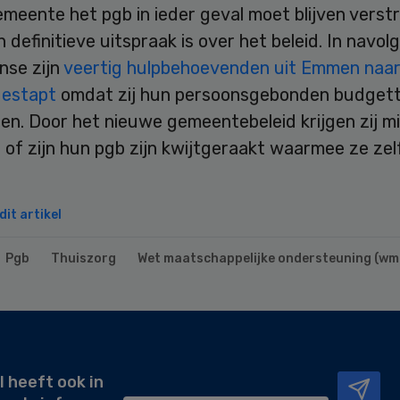
meente het pgb in ieder geval moet blijven verst
n definitieve uitspraak is over het beleid. In navol
se zijn
veertig hulpbehoevenden uit Emmen naar
gestapt
omdat zij hun persoonsgebonden budgett
len. Door het nieuwe gemeentebeleid krijgen zij m
 of zijn hun pgb zijn kwijtgeraakt waarmee ze zel
it artikel
Pgb
Thuiszorg
Wet maatschappelijke ondersteuning (wm
l heeft ook in