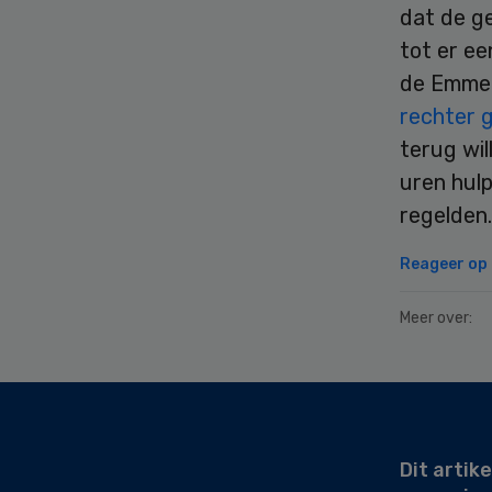
dat de ge
tot er ee
de Emmen
rechter 
terug wil
uren hulp
regelden.
Reageer op d
Meer over:
Secondary
Sidebar
Dit artike