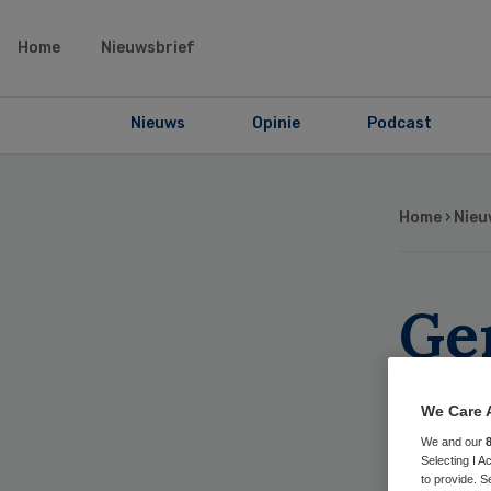
Home
Nieuwsbrief
Nieuws
Opinie
Podcast
Home
›
Nieu
Ge
Em
We Care 
ve
We and our
Selecting I 
to provide. S