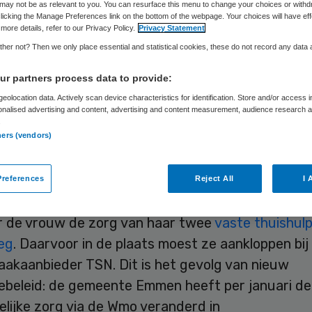
may not be as relevant to you. You can resurface this menu to change your choices or withd
licking the Manage Preferences link on the bottom of the webpage. Your choices will have eff
more details, refer to our Privacy Policy.
Privacy Statement
Skipr Redactie
31 januari 2013
,
09:53
27 keer gelezen
her not? Then we only place essential and statistical cookies, these do not record any data
r partners process data to provide:
eolocation data. Actively scan device characteristics for identification. Store and/or access 
ente Emmen moet een gehandicapte Emmense ha
onalised advertising and content, advertising and content measurement, audience research 
.
ebonden budget (pgb) voor huishoudelijke zorg vo
ners (vendors)
verstrekken. Dat heeft de bestuursrechter woens
schrijft het Dagblad van het Noorden.
references
Reject All
I 
nte Emmen had haar pgb per 1 januari 2013 gesc
 de vrouw de zorg van haar twee
vaste thuishulp
eg
. Daarvoor in de plaats moest ze aankloppen bij
akaanbieder TSN. Dit is het gevolg van nieuw
beleid: de gemeente Emmen heeft per januari de
lijke zorg via de Wmo veranderd in