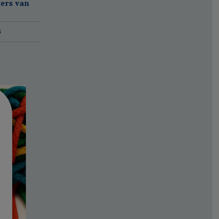
ers van
s