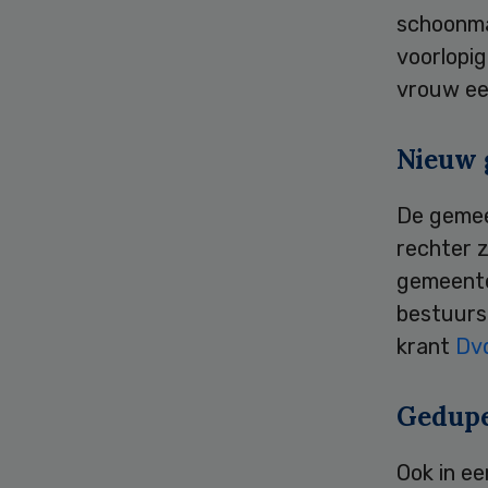
schoonma
voorlopig
vrouw ee
Nieuw 
De gemeen
rechter z
gemeente
bestuursr
krant
Dv
Gedup
Ook in e