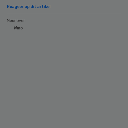
Reageer op dit artikel
Meer over:
Wmo
Primary
Sidebar