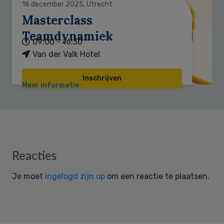
16 december 2025, Utrecht
Masterclass
Teamdynamiek
09:00 - 16:30
Van der Valk Hotel
Inschrijven
Meer informatie
Reader
Reacties
Interactions
Je moet
ingelogd zijn op
om een reactie te plaatsen.