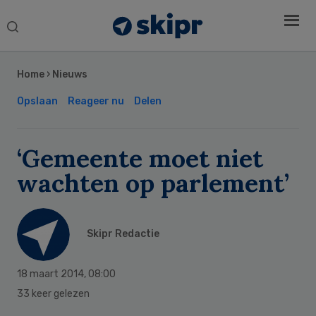
Search
this
Secondary
website
Sidebar
Home
›
Nieuws
Opslaan
Reageer nu
Delen
‘Gemeente moet niet
wachten op parlement’
Skipr Redactie
18 maart 2014
,
08:00
33 keer gelezen