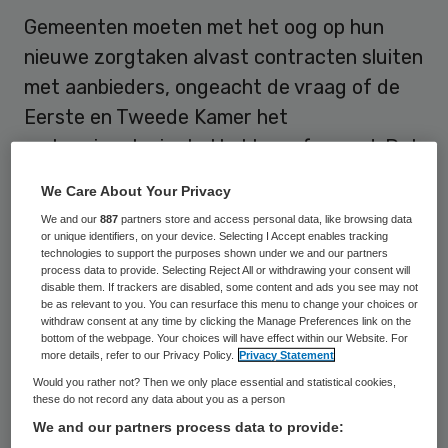
Gemeenten moeten met het oog op hun
nieuwe zorgtaken alvast contracten sluiten
met aanbieders, ongeacht de vraag of de
Eerste en Tweede Kamer het
wetgevingstraject al hebben afgerond. Dat
adviseert PvdA-Kamerlid Otwin van Dijk.
We Care About Your Privacy
We and our
887
partners store and access personal data, like browsing data
“Ik ben zelf wethouder geweest en ik weet
or unique identifiers, on your device. Selecting I Accept enables tracking
dat je als gemeente soms aan het werk
technologies to support the purposes shown under we and our partners
process data to provide. Selecting Reject All or withdrawing your consent will
moet als de Kamers nog niet helemaal klaar
disable them. If trackers are disabled, some content and ads you see may not
be as relevant to you. You can resurface this menu to change your choices or
zijn”, aldus Van Dijk tijdens het
withdraw consent at any time by clicking the Manage Preferences link on the
bottom of the webpage. Your choices will have effect within our Website. For
verkiezingszorgdebat dat de gezamenlijke
more details, refer to our Privacy Policy.
Privacy Statement
beroeps- en brancheverenigingen vorige
Would you rather not? Then we only place essential and statistical cookies,
these do not record any data about you as a person
week in Den Haag hielden. “Ik begrijp dat
We and our partners process data to provide:
het voor gemeenten een lastige operatie is.