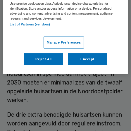
kinderopvangorganisaties zijn aangehaakt.
Use precise geolocation data. Actively scan device characteristics for
identification. Store and/or access information on a device. Personalised
advertising and content, advertising and content measurement, audience
research and services development.
Baangarantie
List of Partners (vendors)
Geneeskundestudenten kunnen zich bij de
Manage Preferences
alliantie aanmelden voor een opleiding met
baangarantie in diverse gemeenten. De
Reject All
I Accept
afgelopen twee jaar deden jaarlijks twee
huisartsen in spe mee aan het traject. In
2030 moeten er minimaal zes van de twaalf
opgeleide huisartsen in de Noordoostpolder
werken.
De drie extra benodigde huisartsen kunnen
worden aangevuld door reguliere instroom.