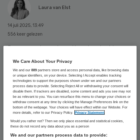
Laura van Elst
14 juli 2025
,
13:49
556 keer gelezen
De gemeenteraad van Noordoostpolder
verdubbelt het budget voor het project
We Care About Your Privacy
Polderdokter. Met het geld wil de gemeente
We and our
889
partners store and access personal data, like browsing data
nieuwe huisartsen naar Noordelijk Flevoland
or unique identifiers, on your device. Selecting I Accept enables tracking
technologies to support the purposes shown under we and our partners
lokken. Dat
meldt
Omroep Flevoland.
process data to provide. Selecting Reject All or withdrawing your consent will
disable them. If trackers are disabled, some content and ads you see may not
be as relevant to you. You can resurface this menu to change your choices or
withdraw consent at any time by clicking the Manage Preferences link on the
Huisartsenpraktijken, de gemeente, het
bottom of the webpage. Your choices will have effect within our Website. For
more details, refer to our Privacy Policy.
Privacy Statement
UMCG, huisartsenorganisatie Medrie en
Would you rather not? Then we only place essential and statistical cookies,
Zilveren Kruis werken samen binnen het
these do not record any data about you as a person
project. Ook makelaars en
We and our partners process data to provide: