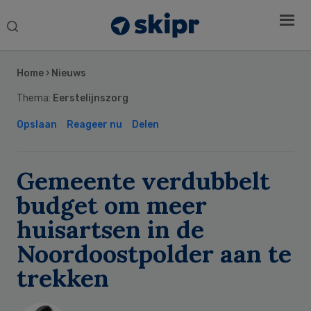
Search
this
Secondary
website
Sidebar
Home
›
Nieuws
Thema:
Eerstelijnszorg
Opslaan
Reageer nu
Delen
Gemeente verdubbelt
budget om meer
huisartsen in de
Noordoostpolder aan te
trekken