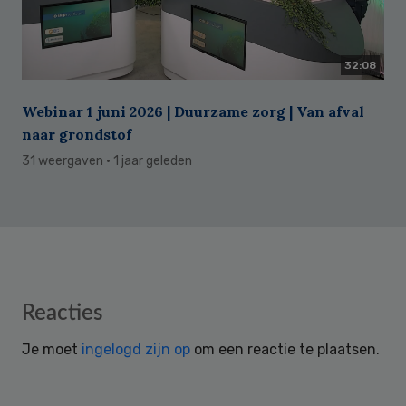
32:08
Webinar 1 juni 2026 | Duurzame zorg | Van afval
naar grondstof
31 weergaven
· 1 jaar geleden
Reader
Reacties
Interactions
Je moet
ingelogd zijn op
om een reactie te plaatsen.