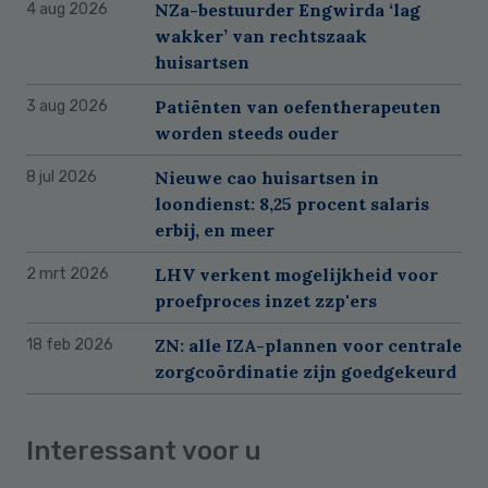
NZa-bestuurder Engwirda ‘lag
4 aug 2026
wakker’ van rechtszaak
huisartsen
Patiënten van oefentherapeuten
3 aug 2026
worden steeds ouder
Nieuwe cao huisartsen in
8 jul 2026
loondienst: 8,25 procent salaris
erbij, en meer
LHV verkent mogelijkheid voor
2 mrt 2026
proefproces inzet zzp'ers
ZN: alle IZA-plannen voor centrale
18 feb 2026
zorgcoördinatie zijn goedgekeurd
Interessant voor u