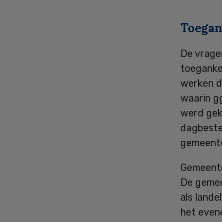
Toegank
De vrage
toeganke
werken d
waarin g
werd gek
dagbeste
gemeent
Gemeente
De gemee
als lande
het even