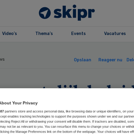
Video’s
Thema’s
Events
Vacatures
ws
Opslaan
Reageer nu
Del
meentelijk belei
ort matig bij ggz
About Your Privacy
887
partners store and access personal data, like browsing data or unique identifiers, on your
ënt
Accept enables tracking technologies to support the purposes shown under we and our partne
electing Reject All or withdrawing your consent will disable them. If trackers are disabled, so
may not be as relevant to you. You can resurface this menu to change your choices or withd
licking the Manage Preferences link on the bottom of the webpage. Your choices will have eff