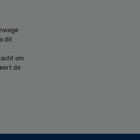
nwege
a dit
bracht om
eert de