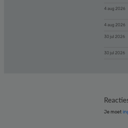
4 aug 2026
4 aug 2026
30 jul 2026
30 jul 2026
Reader
Reactie
Interactions
Je moet
in