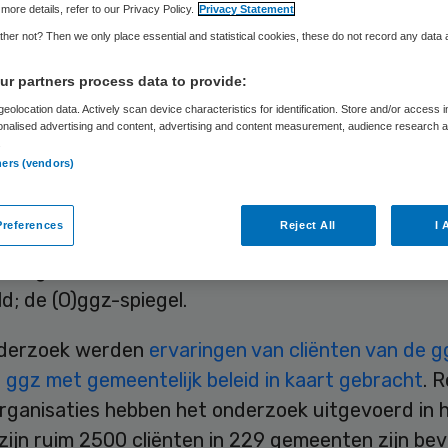
more details, refer to our Privacy Policy.
Privacy Statement
her not? Then we only place essential and statistical cookies, these do not record any data
Skipr Redactie
7 maart 2012
,
09:12
34 keer gelezen
r partners process data to provide:
eolocation data. Actively scan device characteristics for identification. Store and/or access 
onalised advertising and content, advertising and content measurement, audience research 
.
van de ggz vinden dat gemeentelijk beleid te wen
ners (vendors)
 als het gaat ondersteuning en participatie van 
ische handicaps. Dat blijkt uit een onderzoek va
references
Reject All
I 
 Platform GGz (LPGGz) en Vereniging Geestdrift i
king met Movisie die het onderzoeksinstrument 
d; de (O)ggz-spiegel.
nderzoek werden
ervaringen van cliënten van de g
 ggz met gemeentelijk beleid in kaart gebracht
. 
rganisaties hebben het onderzoek uitgevoerd in h
 zijn ruim 2500 cliënten in 229 gemeenten zijn be