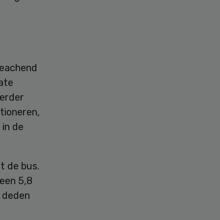
treachend
ate
Verder
tioneren,
 in de
t de bus.
een 5,8
k deden