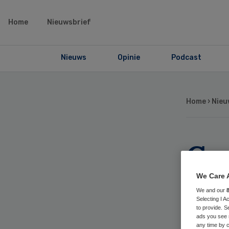
Home
Nieuwsbrief
Nieuws
Opinie
Podcast
Home
›
Nieu
Ge
sco
We Care 
We and our
cli
Selecting I 
to provide. S
ads you see 
any time by c