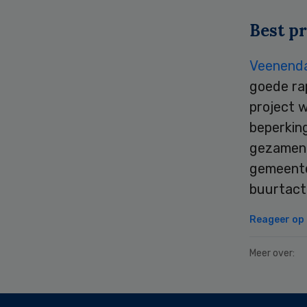
Best pr
Veenendaa
goede rap
project 
beperking
gezamenl
gemeente 
buurtacti
Reageer op d
Meer over:
Secondary