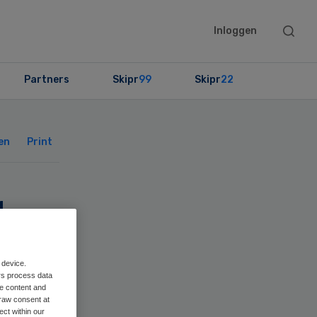
Searc
Inloggen
this
websit
Partners
Skipr
99
Skipr
22
Primary
Sidebar
en
Print
d
-
 device.
rs process data
me content and
raw consent at
ect within our