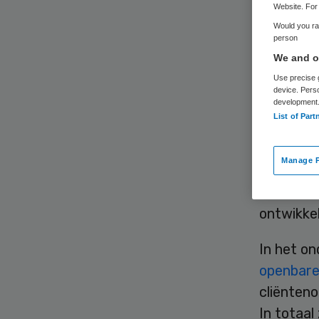
Website. For 
Would you rat
person
We and ou
Use precise g
device. Pers
development
Cliënten 
List of Part
overlaten
met psych
Manage P
Landelijk
samenwer
ontwikkel
In het o
openbare
cliënteno
In totaal