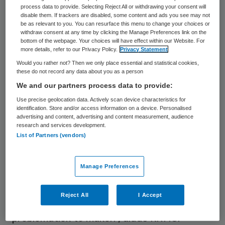
process data to provide. Selecting Reject All or withdrawing your consent will
en toch was er niet één arts die de
disable them. If trackers are disabled, some content and ads you see may not
be as relevant to you. You can resurface this menu to change your choices or
uitbuiting en mishandeling signaleerde.”
withdraw consent at any time by clicking the Manage Preferences link on the
bottom of the webpage. Your choices will have effect within our Website. For
more details, refer to our Privacy Policy.
Privacy Statement
Artsenorganisatie KNMG ziet de noodzaak
Would you rather not? Then we only place essential and statistical cookies,
in van meer alertheid op mensenhandel en
these do not record any data about you as a person
de rol die artsen kunnen spelen. De
We and our partners process data to provide:
organisatie gaat met de aanbevelingen aan
Use precise geolocation data. Actively scan device characteristics for
identification. Store and/or access information on a device. Personalised
de slag, maar tekent wel aan dat
advertising and content, advertising and content measurement, audience
slachtoffers zeer moeilijk te herkennen zijn.
research and services development.
List of Partners (vendors)
Zij zijn bang voor eventuele gevolgen en
willen soms niet geholpen willen worden, of
Manage Preferences
ze zien zichzelf niet als slachtoffer. “Artsen
krijgen in hun carrière maar zelden en
Reject All
I Accept
misschien zelfs nooit met deze
problematiek te maken”, aldus KNMG.