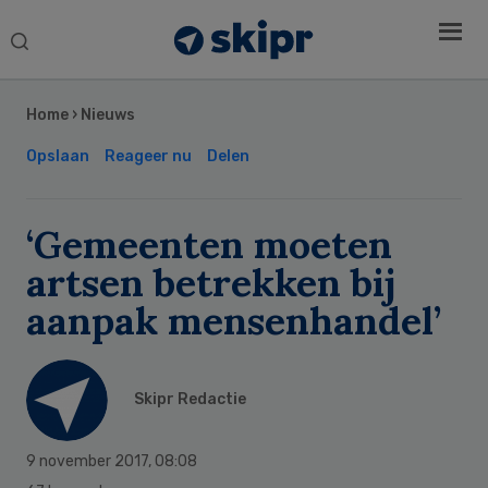
Search
this
Secondary
website
Sidebar
Home
›
Nieuws
Opslaan
Reageer nu
Delen
‘Gemeenten moeten
artsen betrekken bij
aanpak mensenhandel’
Skipr Redactie
9 november 2017
,
08:08