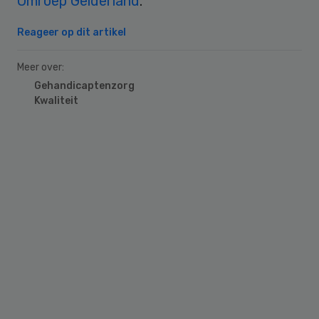
Omroep Gelderland
.
Reageer op dit artikel
Meer over:
Gehandicaptenzorg
Kwaliteit
Primary
Sidebar