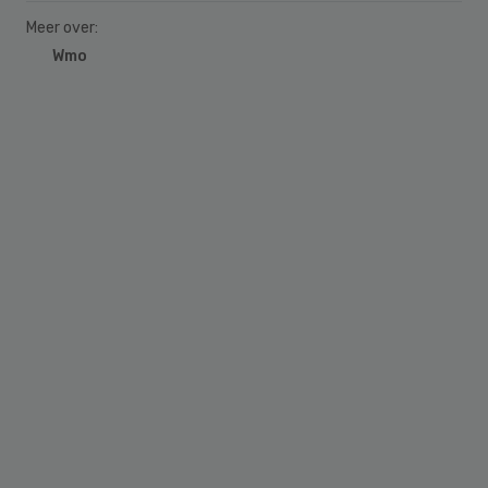
Meer over:
Wmo
Primary
Sidebar