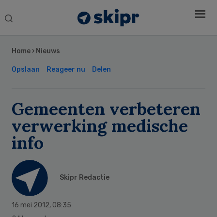
Search
this
Secondary
website
Sidebar
Home
›
Nieuws
Opslaan
Reageer nu
Delen
Gemeenten verbeteren
verwerking medische
info
Skipr Redactie
16 mei 2012
,
08:35