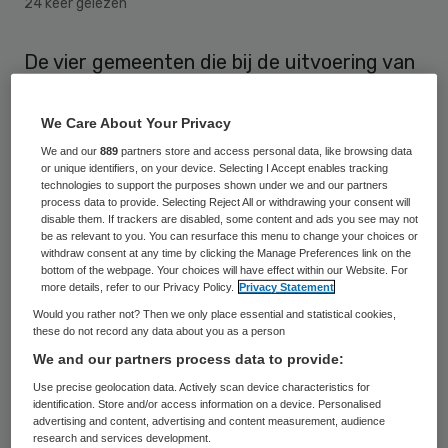
24 keer gelezen
De vier gemeenten die bij de uitvoering van
de Wmo de Wet bescherming
persoonsgegevens overtraden, hebben hun
We Care About Your Privacy
werkwijze conform de wet aangepast. Dat
We and our
889
partners store and access personal data, like browsing data
or unique identifiers, on your device. Selecting I Accept enables tracking
meldt het College Bescherming
technologies to support the purposes shown under we and our partners
process data to provide. Selecting Reject All or withdrawing your consent will
Persoonsgegevens (CBP).
disable them. If trackers are disabled, some content and ads you see may not
be as relevant to you. You can resurface this menu to change your choices or
withdraw consent at any time by clicking the Manage Preferences link on the
Het CBP deed in april 2011 onderzoek bij de
bottom of the webpage. Your choices will have effect within our Website. For
gemeenten Heerlen, Hellendoorn, Hengelo
more details, refer to our Privacy Policy.
Privacy Statement
Would you rather not? Then we only place essential and statistical cookies,
en Landsmeer naar de verwerking van
these do not record any data about you as a person
medische persoonsgegevens. Het betrof
We and our partners process data to provide:
hier informatie van mensen met een
Use precise geolocation data. Actively scan device characteristics for
identification. Store and/or access information on a device. Personalised
lichamelijke of psychische beperking die
advertising and content, advertising and content measurement, audience
ondersteuning vragen bij de gemeente. Op
research and services development.