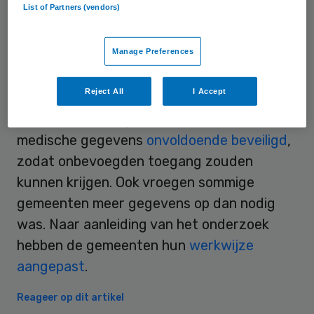
List of Partners (vendors)
grond van de Wmo kunnen zij bijvoorbeeld
een rolstoel of thuiszorg aanvragen.
Manage Preferences
Beveiliging
Reject All
I Accept
De onderzochte gemeenten hadden de
medische gegevens
onvoldoende beveiligd
,
zodat onbevoegden toegang zouden
kunnen krijgen. Ook vroegen sommige
gemeenten meer gegevens op dan nodig
was. Naar aanleiding van het onderzoek
hebben de gemeenten hun
werkwijze
aangepast
.
Reageer op dit artikel