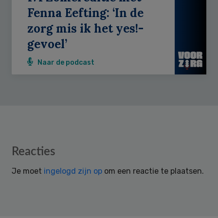
Fenna Eefting: ‘In de
zorg mis ik het yes!-
gevoel’
Naar de podcast
Reader
Reacties
Interactions
Je moet
ingelogd zijn op
om een reactie te plaatsen.