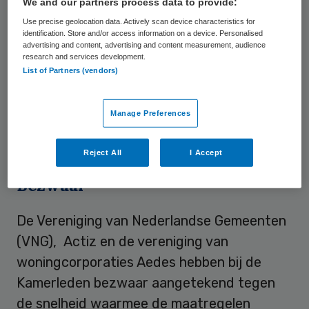
We and our partners process data to provide:
wonen en zorg krijgen de gemeenten te
Use precise geolocation data. Actively scan device characteristics for
identification. Store and/or access information on a device. Personalised
maken met de gevolgen van bezuinigingen
advertising and content, advertising and content measurement, audience
op het vervoer naar dagbestedinglocaties.
research and services development.
List of Partners (vendors)
Daarnaast hebben de bezuinigingen op het
persoonsgebonden budget gevolgen voor
Manage Preferences
de toestroom op gemeentelijke
voorzieningen, zo denken de gemeenten.
Reject All
I Accept
Bezwaar
De Vereniging van Nederlandse Gemeenten
(VNG), Actiz en de vereniging van
woningcorporaties Aedes hebben bij de
Kamerleden bezwaar aangetekend tegen
de snelheid waarmee de maatregelen