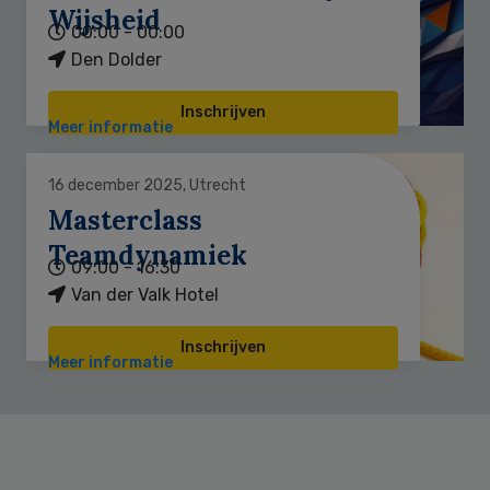
Wijsheid
00:00 - 00:00
Den Dolder
Inschrijven
Meer informatie
16 december 2025, Utrecht
Masterclass
Teamdynamiek
09:00 - 16:30
Van der Valk Hotel
Inschrijven
Meer informatie