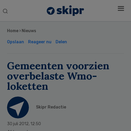
Search
this
Secondary
website
Sidebar
Home
›
Nieuws
Opslaan
Reageer nu
Delen
Gemeenten voorzien
overbelaste Wmo-
loketten
Skipr Redactie
30 juli 2012
,
12:50