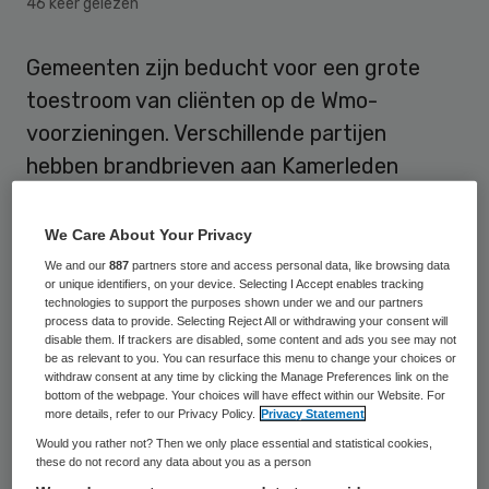
46 keer gelezen
Gemeenten zijn beducht voor een grote
toestroom van cliënten op de Wmo-
voorzieningen. Verschillende partijen
hebben brandbrieven aan Kamerleden
geschreven. Dat meldt Binnenlands
Bestuur.
We Care About Your Privacy
We and our
887
partners store and access personal data, like browsing data
Met ingang van 1 januari krijgen gemeenten
or unique identifiers, on your device. Selecting I Accept enables tracking
technologies to support the purposes shown under we and our partners
er ettelijke nieuwe zorg- en welzijnstaken
process data to provide. Selecting Reject All or withdrawing your consent will
disable them. If trackers are disabled, some content and ads you see may not
bij, die momenteel nog onder de Algemene
be as relevant to you. You can resurface this menu to change your choices or
withdraw consent at any time by clicking the Manage Preferences link on the
wet ­bijzondere ziektekosten (Awbz) vallen.
bottom of the webpage. Your choices will have effect within our Website. For
Zo wordt per januari de
more details, refer to our Privacy Policy.
Privacy Statement
Would you rather not? Then we only place essential and statistical cookies,
verzorgingshuiszorg voor een deel uit de
these do not record any data about you as a person
Awbz geschrapt. Naast het scheiden van