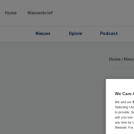
Home
Nieuwsbrief
Nieuws
Opinie
Podcast
Home
›
Nieu
Ge
We Care 
co
We and our
Selecting I 
to provide. S
slu
ads you see 
any time by c
Website. For 