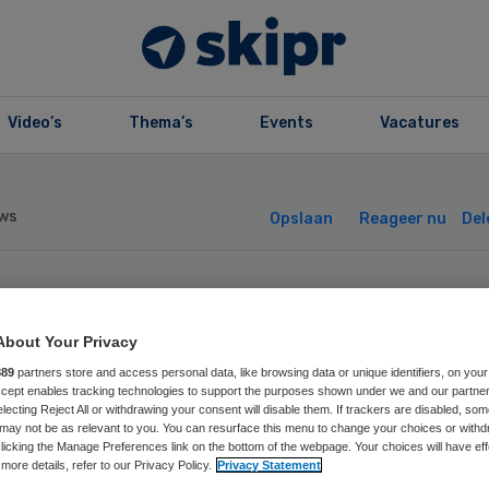
Video’s
Thema’s
Events
Vacatures
ws
Opslaan
Reageer nu
Del
meenten willen
About Your Privacy
mpensatie voor
889
partners store and access personal data, like browsing data or unique identifiers, on your
Accept enables tracking technologies to support the purposes shown under we and our partne
electing Reject All or withdrawing your consent will disable them. If trackers are disabled, so
iting kliniek
may not be as relevant to you. You can resurface this menu to change your choices or withd
licking the Manage Preferences link on the bottom of the webpage. Your choices will have eff
more details, refer to our Privacy Policy.
Privacy Statement