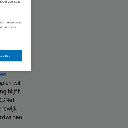
 about you as a
information on a
and services
Schippers
 een
Accept
Bestuur.
en
plan wil
ng blijft
 GGNet
erswijk
rdwijnen