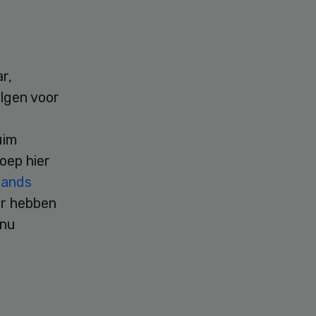
r,
lgen voor
uim
oep hier
lands
er hebben
 nu