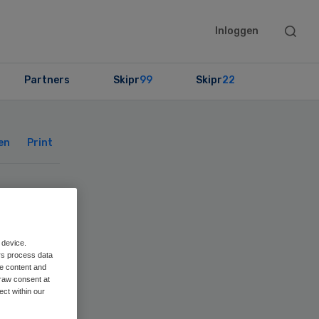
Searc
Inloggen
this
websit
Partners
Skipr
99
Skipr
22
Primary
Sidebar
en
Print
 device.
rs process data
me content and
raw consent at
ect within our