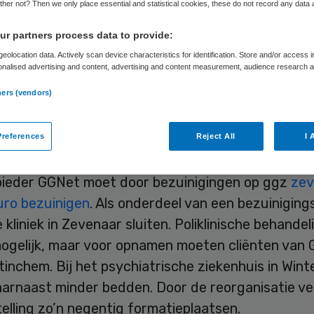
her not? Then we only place essential and statistical cookies, these do not record any data
r partners process data to provide:
Skipr Redactie
24 februari 2012
,
16:38
43 keer gelezen
eolocation data. Actively scan device characteristics for identification. Store and/or access 
onalised advertising and content, advertising and content measurement, audience research 
.
ners (vendors)
erse gemeenten willen compensatie van minister 
sgezondheid voor de noodgedwongen sluiting van
references
Reject All
I 
ische kliniek in Zevenaar. Dat meldt Binnenlands 
ieder GGNet moet door bezuinigingen op ggz
zev
uro bezuinigen
. Als onderdeel van een bezuinigings
kliniek in Zevenaar sluiten. Poliklinische behandeli
ogelijk, maar voor opnamen moeten cliënten van
inchem. Bij het psychiatrische ziekenhuis in Wint
arnaast minder bedden. Door de reorganisatie ve
stelling zo’n negentig formatieplaatsen.