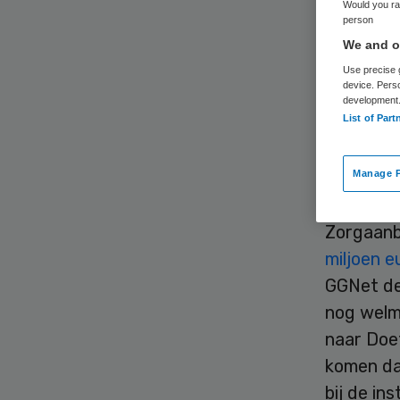
Would you rat
person
We and ou
Use precise g
device. Pers
development
List of Part
Zes Geld
van Volk
Manage P
psychiatr
Zorgaanb
miljoen e
GGNet de 
nog welm
naar Doet
komen da
bij de in