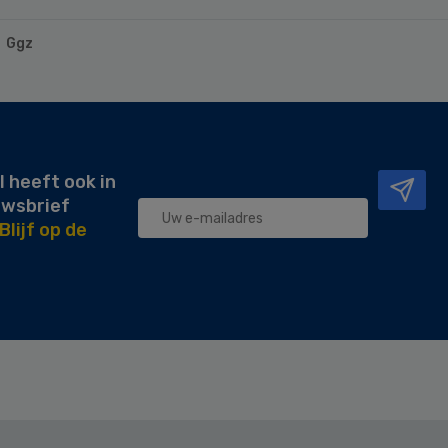
Ggz
l heeft ook in
uwsbrief
Blijf op de