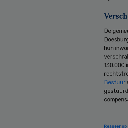
Versch
De gemee
Doesburg
hun inwon
verschral
130.000 
rechtstr
Bestuur
gestuurd
compensa
Reageer op d