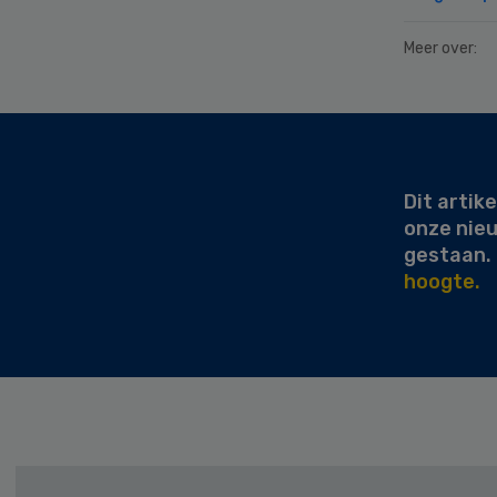
Meer over:
Secondary
Sidebar
Dit artike
onze nie
gestaan.
hoogte.