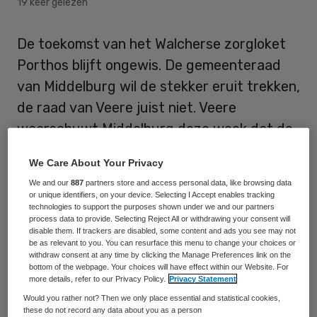
19 keer gelezen
De toekomst van het Walcherse zorgloket
Porthos blijft ongewis. De gemeenteraad
van Middelburg wil de stekker eruit trekken,
de raad van Veere juist niet. Veere
waarschuwt Middelburg deze week dat de
kwaliteit achteruit holt omdat er geen geld
We Care About Your Privacy
is voor gekwalificeerd personeel.
We and our
887
partners store and access personal data, like browsing data
or unique identifiers, on your device. Selecting I Accept enables tracking
Dat blijkt uit berichtgeving van de
Zeeuwse
technologies to support the purposes shown under we and our partners
process data to provide. Selecting Reject All or withdrawing your consent will
krant PZC
op 16 maart. Zorgloket Porthos is
disable them. If trackers are disabled, some content and ads you see may not
be as relevant to you. You can resurface this menu to change your choices or
een gezamenlijk initiatief van de gemeenten
withdraw consent at any time by clicking the Manage Preferences link on the
Middelburg, Vlissingen en Veere. Het loopt
bottom of the webpage. Your choices will have effect within our Website. For
more details, refer to our Privacy Policy.
Privacy Statement
sinds 2014 en is fysiek gevestigd in Veere.
Would you rather not? Then we only place essential and statistical cookies,
Begin dit jaar hebben vijf partijen in de
these do not record any data about you as a person