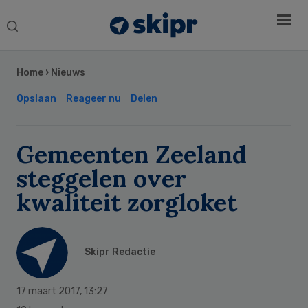
Search
this
Secondary
website
Sidebar
Home
›
Nieuws
Opslaan
Reageer nu
Delen
Gemeenten Zeeland
steggelen over
kwaliteit zorgloket
Skipr Redactie
17 maart 2017
,
13:27