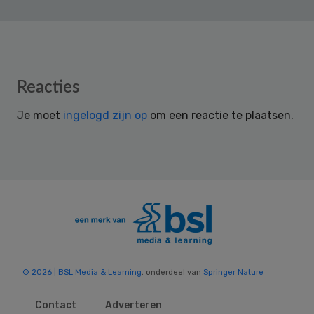
Reader
Reacties
Interactions
Je moet
ingelogd zijn op
om een reactie te plaatsen.
© 2026 | BSL Media & Learning
, onderdeel van
Springer Nature
Contact
Adverteren