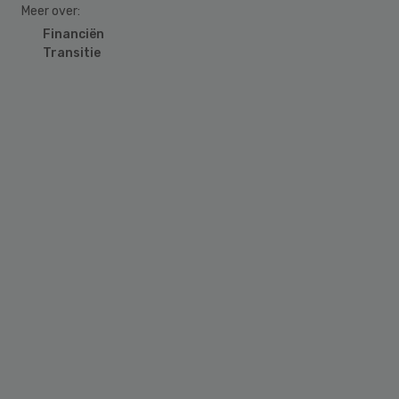
Meer over:
Financiën
Transitie
Primary
Sidebar