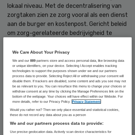
lokaal niveau. Met de decentralisering van
zorgtaken zien ze zorg vooral als een dienst
aan de burger en kostenpost. Gericht beleid
om zorg-gerelateerde bedrijvigheid te
stimuleren is er veelal niet.
We Care About Your Privacy
Eén en ander komt naar voren uit een
We and our
889
partners store and access personal data, like browsing data
inventarisatie van Skipr-redacteuren
Ana
or unique identifiers, on your device. Selecting I Accept enables tracking
technologies to support the purposes shown under we and our partners
Karadarevic
en
Philip van de Poel.
Een goed
process data to provide. Selecting Reject All or withdrawing your consent will
disable them. If trackers are disabled, some content and ads you see may not
voorbeeld vormt de gemeente Houten. De
be as relevant to you. You can resurface this menu to change your choices or
withdraw consent at any time by clicking the Manage Preferences link on the
50 duizend inwoners tellende gemeente
bottom of the webpage. Your choices will have effect within our Website. For
doet het al jaren uitstekend in de
Elsevier-
more details, refer to our Privacy Policy.
Privacy Statement
ranglijst van economische toplocaties
. Met
Would you rather not? Then we only place essential and statistical cookies,
these do not record any data about you as a person
een elfde plek in de meest recente
We and our partners process data to provide:
editie staat Houten zelfs één plek voor
Use precise geolocation data. Actively scan device characteristics for