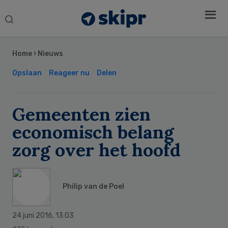
Search
this
Secondary
website
Sidebar
Home
›
Nieuws
Opslaan
Reageer nu
Delen
Gemeenten zien
economisch belang
zorg over het hoofd
Philip van de Poel
24 juni 2016
,
13:03