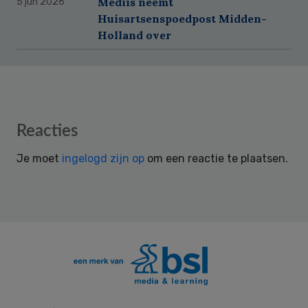
Mediis neemt
5 jun 2026
Huisartsenspoedpost Midden-
Holland over
Reader
Reacties
Interactions
Je moet
ingelogd zijn op
om een reactie te plaatsen.