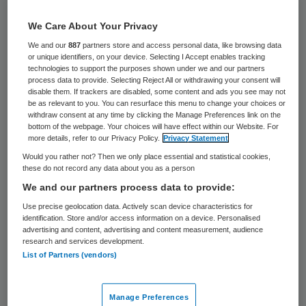
De zeven gemeentes in het
We Care About Your Privacy
verzorgingsgebied van het Zuwe Hofpoort
We and our
887
partners store and access personal data, like browsing data
Ziekenhuis in Woerden hebben nog geen
or unique identifiers, on your device. Selecting I Accept enables tracking
technologies to support the purposes shown under we and our partners
standpunt ingenomen over de toekomst
process data to provide. Selecting Reject All or withdrawing your consent will
disable them. If trackers are disabled, some content and ads you see may not
van het ziekenhuis. Door een aanstaande
be as relevant to you. You can resurface this menu to change your choices or
withdraw consent at any time by clicking the Manage Preferences link on the
fusie met het Sint Antonius dreigt er alleen
bottom of the webpage. Your choices will have effect within our Website. For
de Sint Maartenskliniek, de poliklinieken en
more details, refer to our Privacy Policy.
Privacy Statement
Would you rather not? Then we only place essential and statistical cookies,
dagbehandeling over te blijven.
these do not record any data about you as a person
We and our partners process data to provide:
Raadsleden van Woerden, De Ronde Venen,
Use precise geolocation data. Actively scan device characteristics for
Stichtse Vecht, Oudewater, Bodegraven-
identification. Store and/or access information on a device. Personalised
advertising and content, advertising and content measurement, audience
Reeuwijk, Montfoort en Nieuwekoop
research and services development.
konden na een bijeenkomst half juli nog niet
List of Partners (vendors)
met een gezamenlijke verklaring komen. Er
is wel de gemeenschappelijke zorg dat het
Manage Preferences