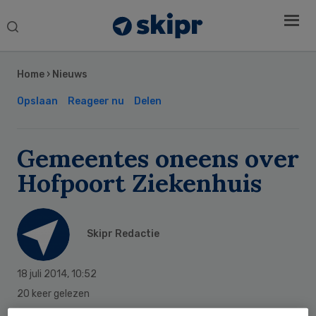
Search
this
Secondary
website
Sidebar
Home
›
Nieuws
Opslaan
Reageer nu
Delen
Gemeentes oneens over
Hofpoort Ziekenhuis
Skipr Redactie
18 juli 2014
,
10:52
20 keer gelezen