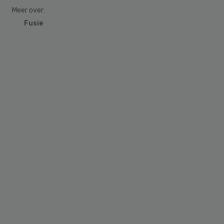
Meer over:
Fusie
Primary
Sidebar