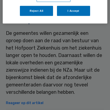
niveau van voorzieningen zal dalen.
Reject All
I Accept
Zienswijze
De gemeentes willen gezamenlijk een
oproep doen aan de raad van bestuur van
het Hofpoort Ziekenhuis om het ziekenhuis
langer open te houden. Daarnaast willen de
lokale overheden een gezamenlijke
zienswijze indienen bij de NZa. Maar uit de
bijeenkomst bleek dat de afzonderlijke
gemeenteraden daarvoor nog teveel
verschillende belangen hebben.
Reageer op dit artikel