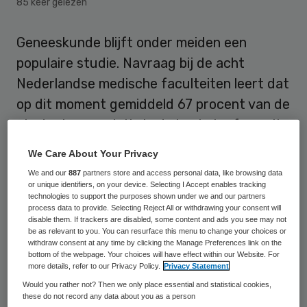
85 keer gelezen
Geneeskunde blijft onder meiden een
populaire studie. Navraag bij de acht
Nederlandse medische faculteiten leert dat
op dit moment gemiddeld 67 procent van de
studentenpopulatie in de bachelor fase uit
vrouwen bestaat.
We Care About Your Privacy
We and our
887
partners store and access personal data, like browsing data
Het onderzoeksrapport
Trends in Beeld
van
or unique identifiers, on your device. Selecting I Accept enables tracking
technologies to support the purposes shown under we and our partners
het Ministerie van Onderwijs laat zien dat er
process data to provide. Selecting Reject All or withdrawing your consent will
in de afgelopen 60 jaar meer vrouwen zijn
disable them. If trackers are disabled, some content and ads you see may not
be as relevant to you. You can resurface this menu to change your choices or
gaan studeren in het hoger onderwijs. Dit is
withdraw consent at any time by clicking the Manage Preferences link on the
bottom of the webpage. Your choices will have effect within our Website. For
voornamelijk zichtbaar in de sector Zorg en
more details, refer to our Privacy Policy.
Privacy Statement
Welzijn. Sinds 1999 studeren er in
Would you rather not? Then we only place essential and statistical cookies,
these do not record any data about you as a person
Nederland zelfs meer vrouwen dan mannen;