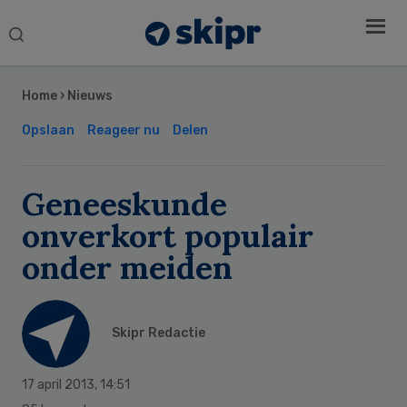
Search
this
Secondary
website
Sidebar
Home
›
Nieuws
Opslaan
Reageer nu
Delen
Geneeskunde
onverkort populair
onder meiden
Skipr Redactie
17 april 2013
,
14:51