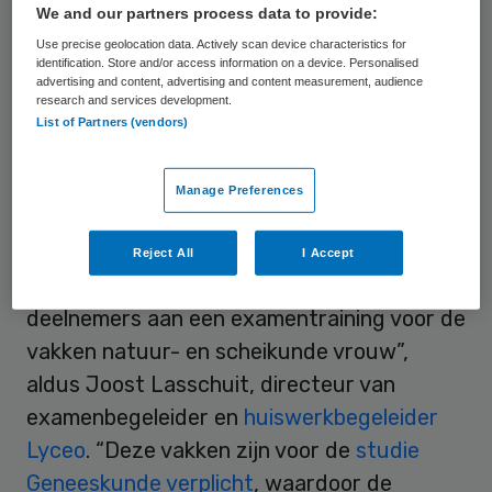
We and our partners process data to provide:
een trend die zich sindsdien heeft
Use precise geolocation data. Actively scan device characteristics for
doorgezet.
identification. Store and/or access information on a device. Personalised
advertising and content, advertising and content measurement, audience
research and services development.
Training
List of Partners (vendors)
De hoge populariteit onder meisjes voor de
Manage Preferences
studie Geneeskunde vertaalt zich ook in de
aanmeldingscijfers voor examentrainingen.
Reject All
I Accept
“Dit jaar is meer dan 60 procent van de
deelnemers aan een examentraining voor de
vakken natuur- en scheikunde vrouw”,
aldus Joost Lasschuit, directeur van
examenbegeleider en
huiswerkbegeleider
Lyceo
. “Deze vakken zijn voor de
studie
Geneeskunde verplicht
, waardoor de