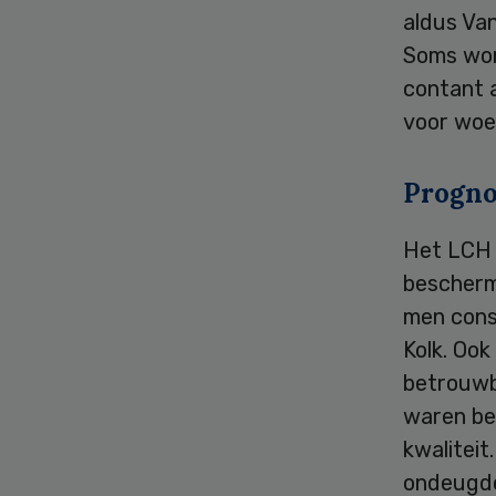
aldus Van
Soms wor
contant 
voor woe
Progno
Het LCH 
beschermi
men cons
Kolk. Ook
betrouwba
waren be
kwalitei
ondeugdel