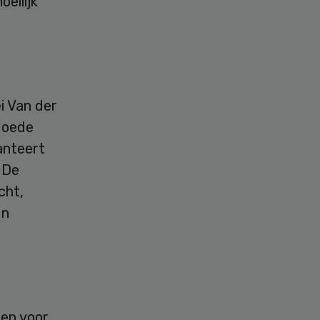
eilijk
i Van der
 goede
hanteert
 De
cht,
un
sen voor