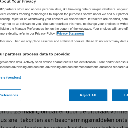
About Your Privacy
Sytse Wilman
30 april 2020
,
13:43
1967 keer gelezen
887
partners store and access personal data, like browsing data or unique identifiers, on your
Accept enables tracking technologies to support the purposes shown under we and our partne
electing Reject All or withdrawing your consent will disable them. If trackers are disabled, so
momenteel genoeg mondkapjes beschikbaar voor
may not be as relevant to you. You can resurface this menu to change your choices or withd
licking the Manage Preferences link on the bottom of the webpage. Your choices will have eff
werkers die daarvoor in aanmerking komen. Dat
more details, refer to our Privacy Policy.
Privacy Statement
te Rob van der Kolk van het Landelijk Consortium
her not? Then we only place essential and statistical cookies, these do not record any data
elen (LCH) donderdag tijdens een briefing in de
r partners process data to provide:
j riep zorginstanties en -verleners op spullen te b
eolocation data. Actively scan device characteristics for identification. Store and/or access 
ie nodig hebben.
onalised advertising and content, advertising and content measurement, audience research 
.
ners (vendors)
is een samenwerkingsverband van publieke en pr
, dat beschermingsmiddelen zoals mondkapjes,
references
Reject All
I 
ende jassen en schorten en handschoenen inslaa
n op 23 maart, omdat er door de uitbraak van he
rus snel tekorten aan beschermingsmiddelen onts