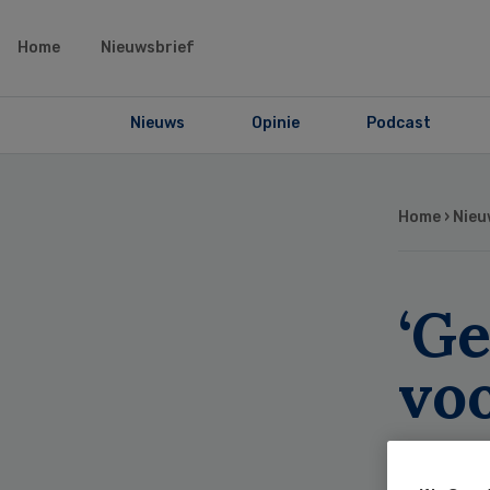
Home
Nieuwsbrief
Nieuws
Opinie
Podcast
Home
›
Nieu
‘G
vo