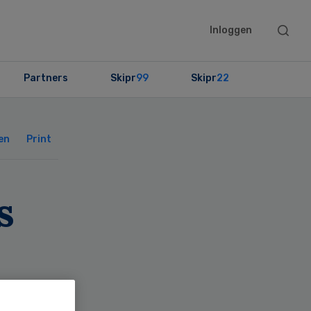
Searc
Inloggen
this
websit
Partners
Skipr
99
Skipr
22
Primary
Sidebar
en
Print
s
’