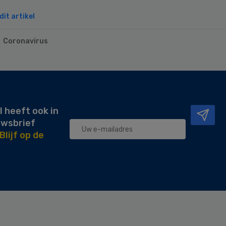
it artikel
Coronavirus
l heeft ook in
uwsbrief
Blijf op de