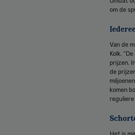
Omdat oo
om de spu
Iedere
Van de m
Kolk. “De
prijzen. 
de prijze
miljoene
komen bo
reguliere
Schort
Het is m