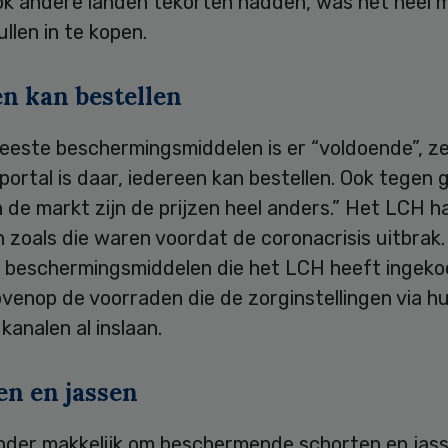
k andere landen tekorten hadden, was het heel mo
llen in te kopen.
en kan bestellen
eeste beschermingsmiddelen is er “voldoende”, ze
 portal is daar, iedereen kan bestellen. Ook tegen
In de markt zijn de prijzen heel anders.” Het LCH 
n zoals die waren voordat de coronacrisis uitbrak.
n beschermingsmiddelen die het LCH heeft ingeko
venop de voorraden die de zorginstellingen via h
 kanalen al inslaan.
en en jassen
inder makkelijk om beschermende schorten en jas