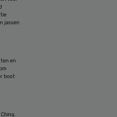
d
tie
n jassen
rten en
rom
er boot
 China,