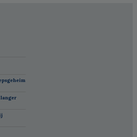
oepsgeheim
 langer
j