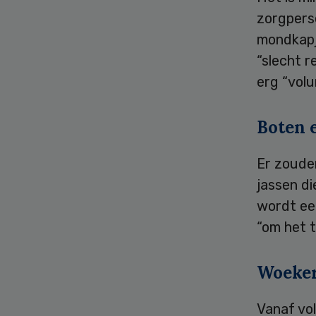
zorgperso
mondkapje
“slecht r
erg “volu
Boten 
Er zouden
jassen di
wordt een
“om het t
Woeker
Vanaf vo