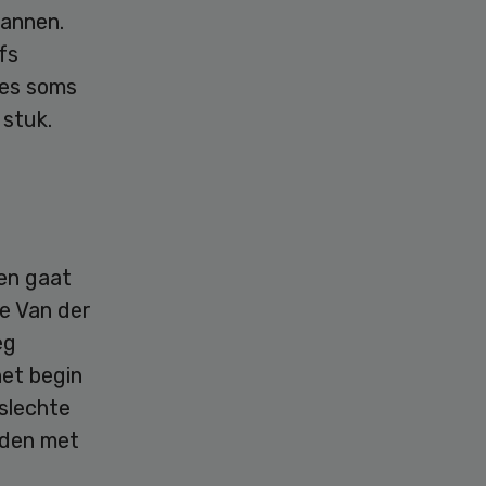
pannen.
fs
jes soms
 stuk.
pen gaat
e Van der
eg
het begin
slechte
oden met