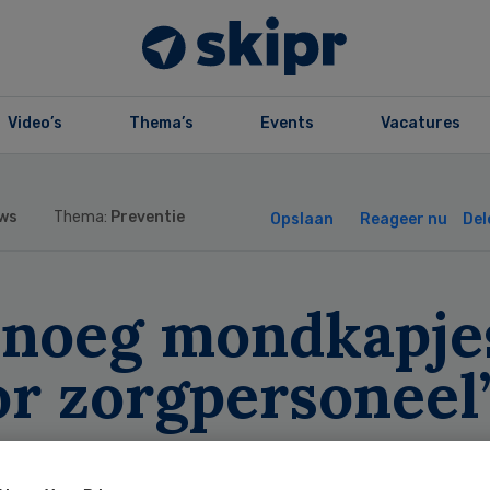
Video’s
Thema’s
Events
Vacatures
ws
Thema:
Preventie
Opslaan
Reageer nu
Del
enoeg mondkapje
or zorgpersoneel