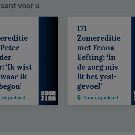
sant voor u
171
ereditie
Zomereditie
Peter
met Fenna
der
Eefting: ‘In
: ‘Ik wist
de zorg mis
 waar ik
ik het yes!-
begon’
gevoel’
r de podcast
Naar de podcast