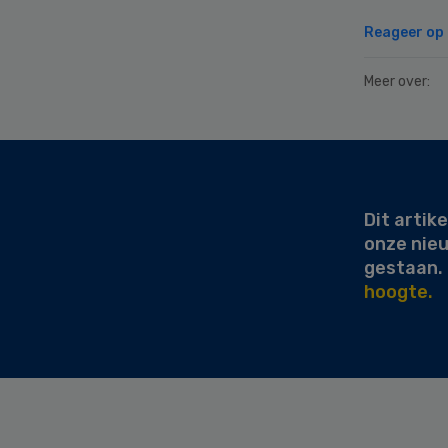
Reageer op d
Meer over:
Secondary
Sidebar
Dit artike
onze nie
gestaan.
hoogte.