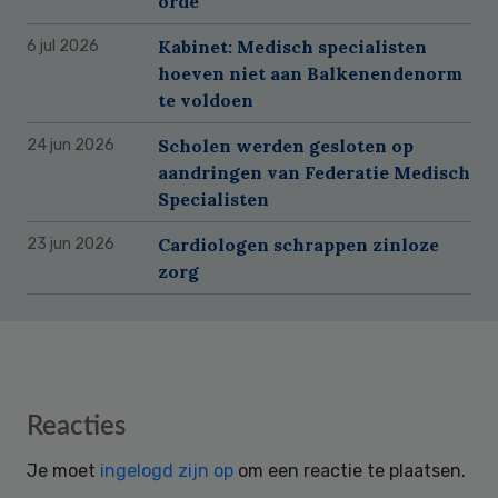
orde
Kabinet: Medisch specialisten
6 jul 2026
hoeven niet aan Balkenendenorm
te voldoen
Scholen werden gesloten op
24 jun 2026
aandringen van Federatie Medisch
Specialisten
Cardiologen schrappen zinloze
23 jun 2026
zorg
Reader
Reacties
Interactions
Je moet
ingelogd zijn op
om een reactie te plaatsen.