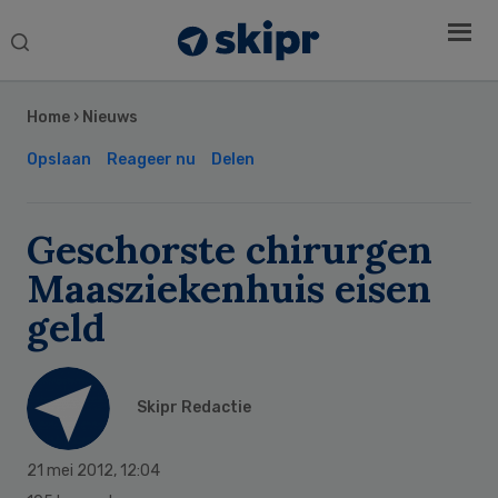
Search
this
Secondary
website
Sidebar
Home
›
Nieuws
Opslaan
Reageer nu
Delen
Geschorste chirurgen
Maasziekenhuis eisen
geld
Skipr Redactie
21 mei 2012
,
12:04