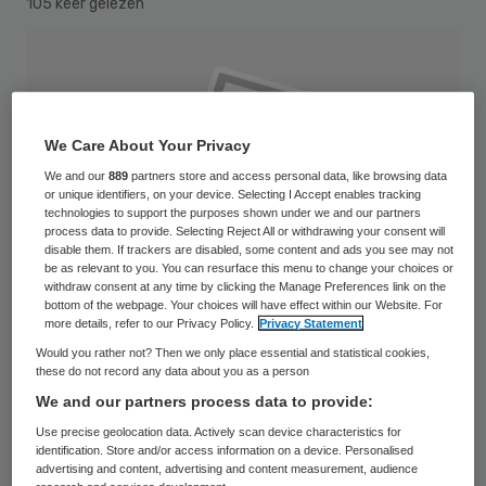
105 keer gelezen
We Care About Your Privacy
We and our
889
partners store and access personal data, like browsing data
or unique identifiers, on your device. Selecting I Accept enables tracking
technologies to support the purposes shown under we and our partners
process data to provide. Selecting Reject All or withdrawing your consent will
disable them. If trackers are disabled, some content and ads you see may not
be as relevant to you. You can resurface this menu to change your choices or
withdraw consent at any time by clicking the Manage Preferences link on the
bottom of the webpage. Your choices will have effect within our Website. For
more details, refer to our Privacy Policy.
Privacy Statement
Would you rather not? Then we only place essential and statistical cookies,
these do not record any data about you as a person
Twee al eerder geschorste chirurgen eisen
We and our partners process data to provide:
geld van het Maasziekenhuis nu ze onlangs
Use precise geolocation data. Actively scan device characteristics for
identification. Store and/or access information on a device. Personalised
opnieuw op non-actief zijn gesteld door de
advertising and content, advertising and content measurement, audience