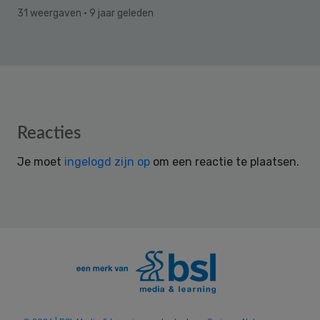
31 weergaven
· 9 jaar geleden
Reader
Reacties
Interactions
Je moet
ingelogd zijn op
om een reactie te plaatsen.