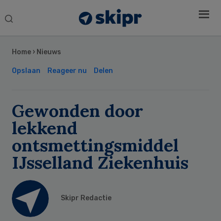
Search
this
Secondary
website
Sidebar
Home
›
Nieuws
Opslaan
Reageer nu
Delen
Gewonden door
lekkend
ontsmettingsmiddel
IJsselland Ziekenhuis
Skipr Redactie