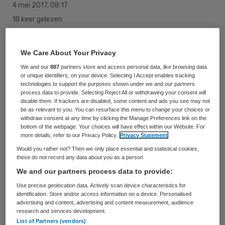
4 mei 2017
,
08:17
18 keer gelezen
In het IJsselland Ziekenhuis in Capelle aan
We Care About Your Privacy
den IJssel hebben donderdagmorgen twee
We and our
887
partners store and access personal data, like browsing data
or unique identifiers, on your device. Selecting I Accept enables tracking
medewerkers ademhalingsproblemen
technologies to support the purposes shown under we and our partners
gekregen, nadat in het magazijn een vat
process data to provide. Selecting Reject All or withdrawing your consent will
disable them. If trackers are disabled, some content and ads you see may not
met ontsmettingsmiddel was gaan lekken.
be as relevant to you. You can resurface this menu to change your choices or
withdraw consent at any time by clicking the Manage Preferences link on the
bottom of the webpage. Your choices will have effect within our Website. For
Dat
meldt
de NOS.
more details, refer to our Privacy Policy.
Privacy Statement
Would you rather not? Then we only place essential and statistical cookies,
De medewerkers hebben het
these do not record any data about you as a person
We and our partners process data to provide:
ontsmettingsmiddel perazijnzuur
Use precise geolocation data. Actively scan device characteristics for
ingeademd, aldus de Veiligheidsregio
identification. Store and/or access information on a device. Personalised
Rotterdam-Rijnmond. De stof kan op de
advertising and content, advertising and content measurement, audience
research and services development.
longen slaan en ademhalingsklachten
List of Partners (vendors)