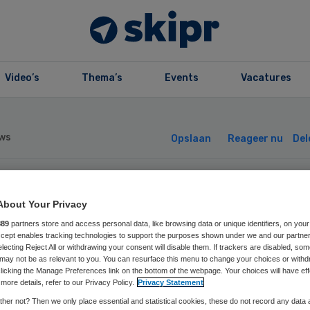
Video’s
Thema’s
Events
Vacatures
ws
Opslaan
Reageer nu
Del
zamenlijke actie
About Your Privacy
889
partners store and access personal data, like browsing data or unique identifiers, on your
en voetjes tusse
Accept enables tracking technologies to support the purposes shown under we and our partne
electing Reject All or withdrawing your consent will disable them. If trackers are disabled, so
may not be as relevant to you. You can resurface this menu to change your choices or withd
 spaken
licking the Manage Preferences link on the bottom of the webpage. Your choices will have eff
more details, refer to our Privacy Policy.
Privacy Statement
her not? Then we only place essential and statistical cookies, these do not record any data