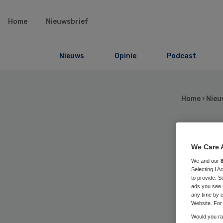
Home
Nieuwsbrief
Nieuws
Opinie
Podcast
Home
›
Nieu
Ge
We Care 
We and our
teg
Selecting I 
to provide. S
ads you see 
de
any time by c
Website. For 
Would you rat