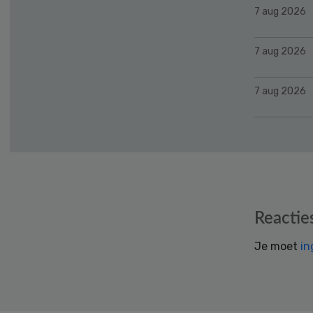
7 aug 2026
7 aug 2026
7 aug 2026
Reader
Reactie
Interactions
Je moet
in