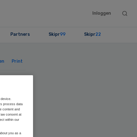
Searc
Inloggen
this
websit
Partners
Skipr
99
Skipr
22
Primary
Sidebar
en
Print
 device.
n
rs process data
me content and
raw consent at
ect within our
 about you as a