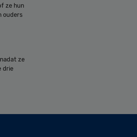
of ze hun
m ouders
 nadat ze
 drie