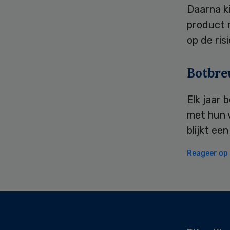
Daarna ki
product 
op de risi
Botbre
Elk jaar
met hun 
blijkt ee
Reageer op d
Secondary
Sidebar