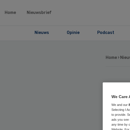
Home
Nieuwsbrief
Nieuws
Opinie
Podcast
Home
›
Nieu
Ge
We Care 
me
We and our
Selecting I 
to provide. S
ads you see 
any time by c
Website. For 