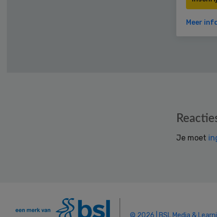
Meer inf
Reader
Reactie
Interactions
Je moet
in
© 2026 | BSL Media & Learn