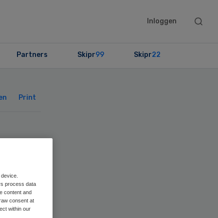
Searc
Inloggen
this
websit
Partners
Skipr
99
Skipr
22
Primary
Sidebar
en
Print
op
aan
 device.
rs process data
me content and
raw consent at
ect within our