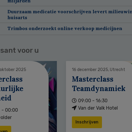
miljarden
Duurzaam medicatie voorschrijven levert milieuwins
huisarts
Trimbos onderzoekt online verkoop medicijnen
sant voor u
 oktober 2025
16 december 2025, Utrecht
erclass
Masterclass
urlijke
Teamdynamiek
heid
09:00 - 16:30
Van der Valk Hotel
 - 00:00
older
Inschrijven
jven