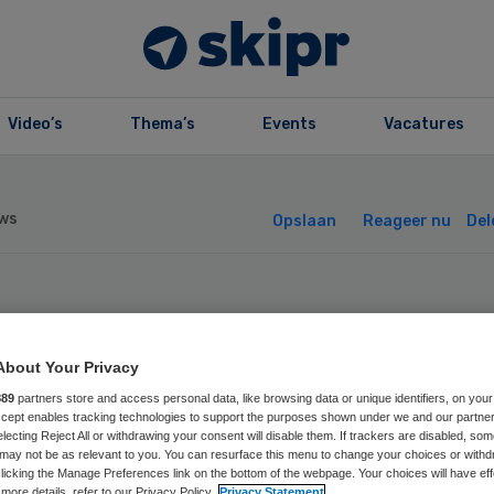
Video’s
Thema’s
Events
Vacatures
ws
Opslaan
Reageer nu
Del
zamenlijke inko
About Your Privacy
dicijnen toegest
889
partners store and access personal data, like browsing data or unique identifiers, on your
Accept enables tracking technologies to support the purposes shown under we and our partne
electing Reject All or withdrawing your consent will disable them. If trackers are disabled, so
may not be as relevant to you. You can resurface this menu to change your choices or withd
licking the Manage Preferences link on the bottom of the webpage. Your choices will have eff
more details, refer to our Privacy Policy.
Privacy Statement