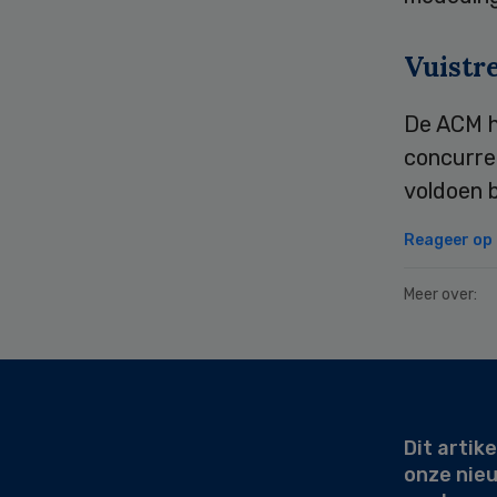
Vuistr
De ACM h
concurre
voldoen b
Reageer op d
Meer over:
Secondary
Sidebar
Dit artike
onze nie